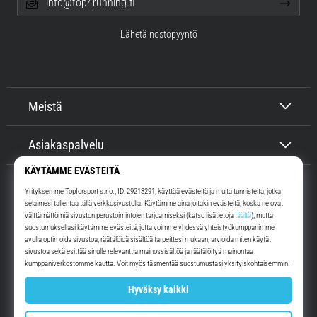
info@top4running.fi
Lähetä nostopyyntö
Meistä
Asiakaspalvelu
Top4Running.fi
Yli 16 vuoden ajan motivoimme sinua lähtemään ulos juoksemaan.
Nopeammin. Kanssamme. Joka päivä.
Instagram
YouTube