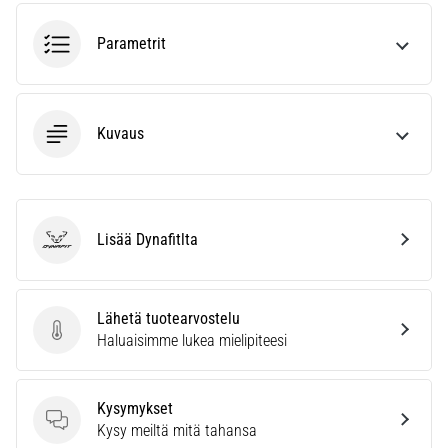
6. 8. 2026
•
Parametrit
7 min. luetaan
Juoksijan
polvi:
syyt,
Kuvaus
hoito
ja
ennaltaehkäisy
Juoksijan
Lisää Dynafitlta
Dynafit
polvi,
eli
iliotibiaalisen
Lähetä tuotearvostelu
jänteen
Lähetä tuotearvostelu
Haluaisimme lukea mielipiteesi
oireyhtymä
(ITBS),
on
Kysymykset
erittäin
Kysymykset
Kysy meiltä mitä tahansa
yleinen