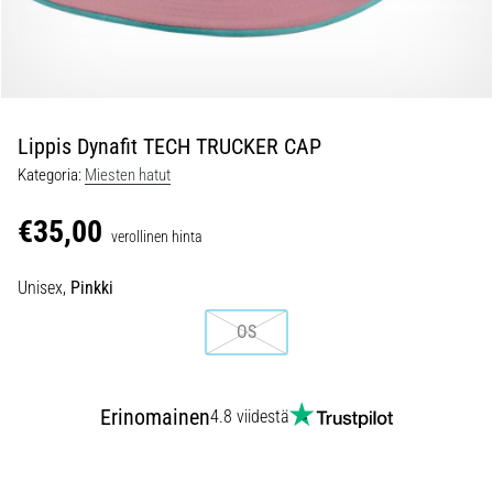
ovat
ja
miten
ne
suoritetaan?
Lippis Dynafit TECH TRUCKER CAP
Käytännössä
sukkulajuoksu
Kategoria:
Miesten hatut
testaa
nopeutta,
€35,00
verollinen hinta
ketteryyttä
ja
Unisex,
Pinkki
suunnanmuutoksia.
Miten
OS
se
suoritetaan
oikein,
Erinomainen
missä
4.8 viidestä
sitä…