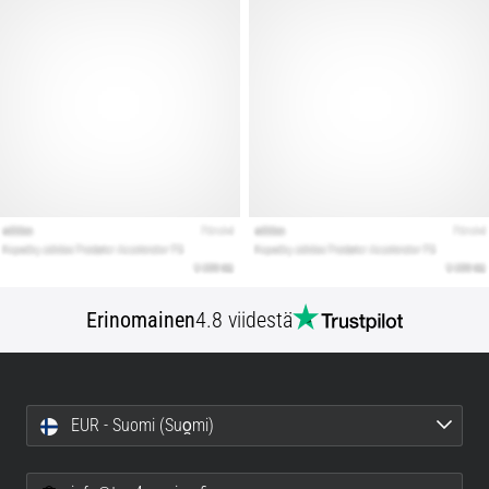
Erinomainen
4.8 viidestä
EUR - Suomi (Suo̯mi)