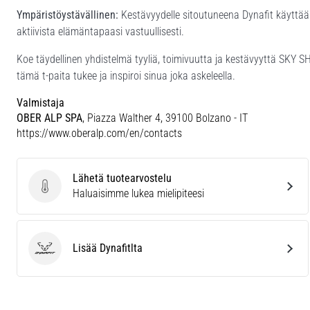
Ympäristöystävällinen:
Kestävyydelle sitoutuneena Dynafit käyttää 
aktiivista elämäntapaasi vastuullisesti.
Koe täydellinen yhdistelmä tyyliä, toimivuutta ja kestävyyttä SKY SH
tämä t-paita tukee ja inspiroi sinua joka askeleella.
Valmistaja
OBER ALP SPA
, Piazza Walther 4, 39100 Bolzano - IT
https://www.oberalp.com/en/contacts
Lähetä tuotearvostelu
Lähetä tuotearvostelu
Haluaisimme lukea mielipiteesi
Lisää Dynafitlta
Dynafit