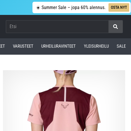
☀️ Summer Sale – jopa 60% alennus.
OSTA NYT
Etsi
EET
VARUSTEET
URHEILURAVINTEET
YLEISURHEILU
SALE