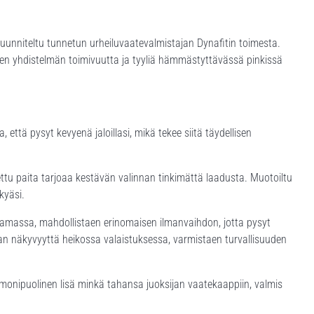
uunniteltu tunnetun urheiluvaatevalmistajan Dynafitin toimesta.
oten yhdistelmän toimivuutta ja tyyliä hämmästyttävässä pinkissä
ttä pysyt kevyenä jaloillasi, mikä tekee siitä täydellisen
ettu paita tarjoaa kestävän valinnan tinkimättä laadusta. Muotoiltu
kyäsi.
amassa, mahdollistaen erinomaisen ilmanvaihdon, jotta pysyt
maan näkyvyyttä heikossa valaistuksessa, varmistaen turvallisuuden
 monipuolinen lisä minkä tahansa juoksijan vaatekaappiin, valmis