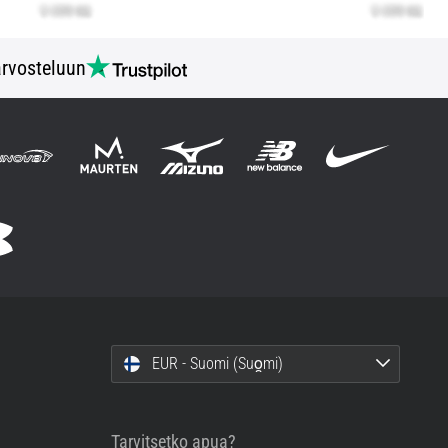
rvosteluun
EUR - Suomi (Suo̯mi)
Tarvitsetko apua?