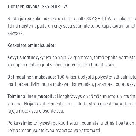
Tuotteen kuvaus: SKY SHIRT W
Nosta juoksukokemuksesi uudelle tasolle SKY SHIRT W:llä, joka on s
Tämä naisten t-paita on erityisesti suunniteltu polkujuoksuun, tarj
sävyssä.
Keskeiset ominaisuudet:
Kevyt suorituskyky:
Paino vain 72 grammaa, tämä t-paita varmistaa, e
kumppanin pitkiin juoksuihin ja intensiivisiin harjoituksiin.
Optimaalinen mukavuus:
100 % kierrätetystä polyesteristä valmist
malli takaa tiiviin mutta mukavan istuvuuden, parantaen suoritusky
Toiminnallinen muotoilu:
Hengittävyys on tämän muotoilun eturint
viileänä. Heijastavat elementit on sijoitettu strategisesti paranta
rajoja rikkovissa olosuhteissa.
Polkuvalmis:
Erityisesti polkuurheiluun suunniteltu tämä t-paita on
kohtaamaan vaihtelevaa maastoa vaivattomasti.