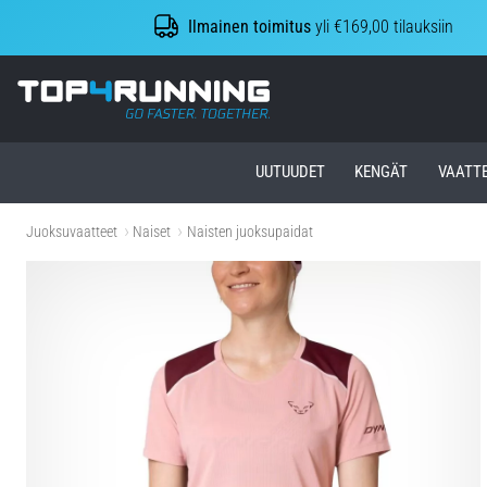
Ilmainen toimitus
yli €169,00 tilauksiin
Top4Running.fi
UUTUUDET
KENGÄT
VAATT
Juoksuvaatteet
Naiset
Naisten juoksupaidat