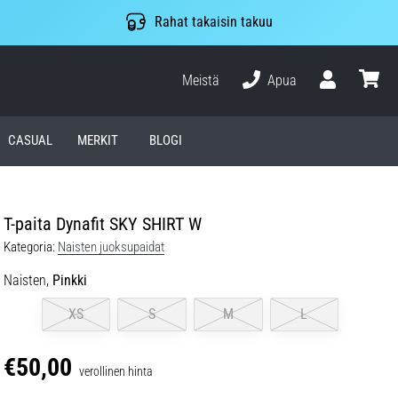
Rahat takaisin takuu
Meistä
Apua
Käyttäjä
ostosko
CASUAL
MERKIT
BLOGI
T-paita Dynafit SKY SHIRT W
Kategoria:
Naisten juoksupaidat
Naisten,
Pinkki
XS
S
M
L
€50,00
verollinen hinta