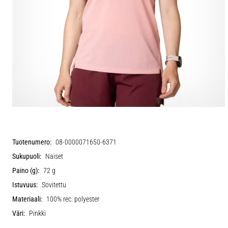
Tuotenumero:
08-0000071650-6371
Sukupuoli:
Naiset
Paino (g):
72 g
Istuvuus:
Sovitettu
Materiaali:
100% rec. polyester
Väri:
Pinkki