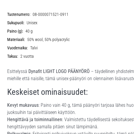
Tuotenumero:
08-0000071521-0911
Sukupuoli:
Unisex
Paino (g):
40 g
Materiaali:
50% wool, 50% polyacrylic
Vuodenaika:
Talvi
Takuu:
2 vuotta
Esittelyssä
Dynafit LIGHT LOGO PÄÄNYÖRÖ
– täydellinen yhdistelmä
miehille että naisille, tämä unisex-päänyöri on olennainen lisävaru
Keskeiset ominaisuudet:
Kevyt mukavuus
: Paino vain 40 g, tämä päänyöri tarjoaa lähes huo
juoksuihin tai päivittäiseen käyttöön.
Hengittävä ja toiminnallinen
: Valmistettu täydellisestä sekoitukses
hengittävyyden samalla pitäen sinut lämpimänä.
Polkuvalmis
: Erityisesti polkujuoksun ystäville suunniteltu, tämä p