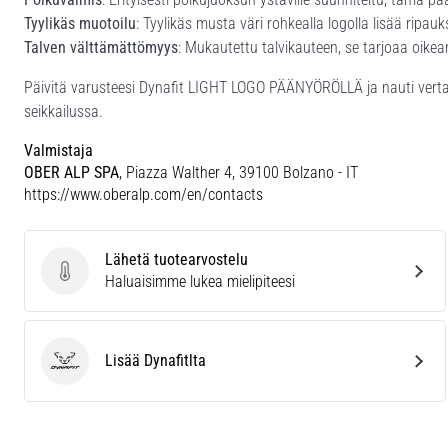
Tyylikäs muotoilu
: Tyylikäs musta väri rohkealla logolla lisää ripa
Talven välttämättömyys
: Mukautettu talvikauteen, se tarjoaa oik
Päivitä varusteesi Dynafit LIGHT LOGO PÄÄNYÖRÖLLÄ ja nauti verta
seikkailussa.
Valmistaja
OBER ALP SPA
, Piazza Walther 4, 39100 Bolzano - IT
https://www.oberalp.com/en/contacts
Lähetä tuotearvostelu
Lähetä tuotearvostelu
Haluaisimme lukea mielipiteesi
Lisää Dynafitlta
Dynafit