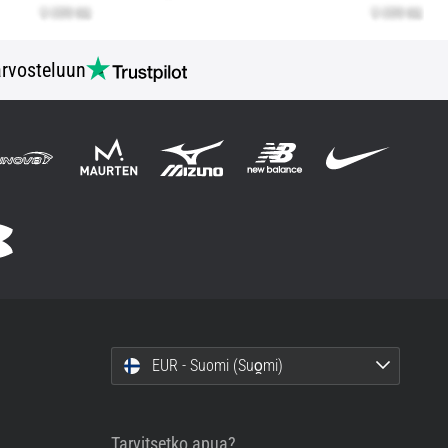
rvosteluun
EUR - Suomi (Suo̯mi)
Tarvitsetko apua?