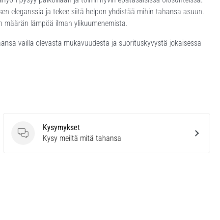
uksen eleganssia ja tekee siitä helpon yhdistää mihin tahansa asuun.
ean määrän lämpöä ilman ylikuumenemista.
ansa vailla olevasta mukavuudesta ja suorituskyvystä jokaisessa
Kysymykset
Kysymykset
Kysy meiltä mitä tahansa