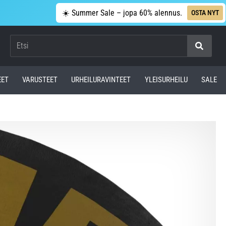
☀️ Summer Sale – jopa 60% alennus.
OSTA NYT
Etsi
EET
VARUSTEET
URHEILURAVINTEET
YLEISURHEILU
SALE