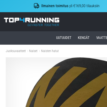
Ilmainen toimitus
yli €169,00 tilauksiin
Top4Running.fi
UUTUUDET
KENGÄT
VAATT
Juoksuvaatteet
Naiset
Naisten hatut