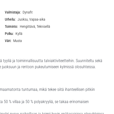
Valmistaja:
Dynafit
Urheilu:
Juoksu, Vapaa-aika
Toiminto:
Hengittävä, Teknisellä
Polku:
Kyllä
Väri:
Musta
 tyyliä ja toiminnallisuutta talviaktiviteetteihin. Suunniteltu sekä
ste juoksuun ja rentoon pukeutumiseen kylmissä olosuhteissa.
maamatonta tuntumaa, mikä tekee siitä ihanteellisen pitkiin
ta 50 % villaa ja 50 % polyakryyliä, se takaa erinomaisen
äänyöri pysyy paikoillaan ja toimii hyvin epätasaisissa olosuhteissa.