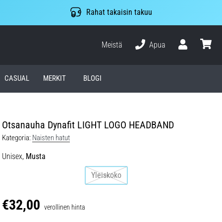
Rahat takaisin takuu
Meistä
Apua
Käyttäjä
ostosko
CASUAL
MERKIT
BLOGI
Otsanauha Dynafit LIGHT LOGO HEADBAND
Kategoria:
Naisten hatut
Unisex,
Musta
Yleiskoko
€32,00
verollinen hinta