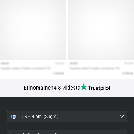
Erinomainen
4.8 viidestä
EUR - Suomi (Suo̯mi)