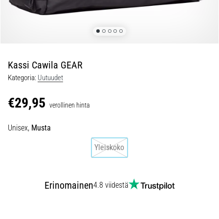
ovat
ja
miten
ne
suoritetaan?
Kassi Cawila GEAR
Käytännössä
sukkulajuoksu
Kategoria:
Uutuudet
testaa
nopeutta,
€29,95
verollinen hinta
ketteryyttä
ja
Unisex,
Musta
suunnanmuutoksia.
Miten
Yleiskoko
se
suoritetaan
oikein,
Erinomainen
missä
4.8 viidestä
sitä…