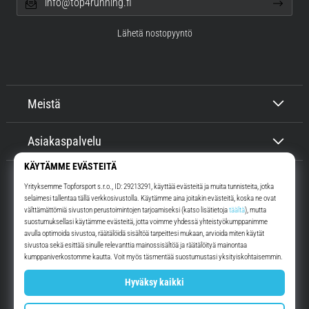
info@top4running.fi
Lähetä nostopyyntö
Meistä
Asiakaspalvelu
Top4Running.fi
Yli 16 vuoden ajan motivoimme sinua lähtemään ulos juoksemaan.
Nopeammin. Kanssamme. Joka päivä.
Instagram
YouTube