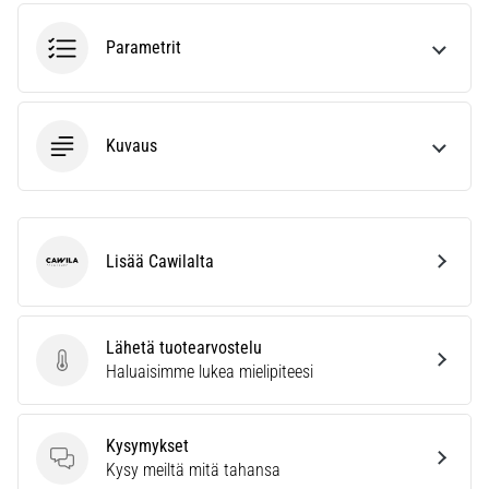
6. 8. 2026
•
Parametrit
7 min. luetaan
Juoksijan
polvi:
syyt,
Kuvaus
hoito
ja
ennaltaehkäisy
Juoksijan
Lisää Cawilalta
Cawila
polvi,
eli
iliotibiaalisen
Lähetä tuotearvostelu
jänteen
Lähetä tuotearvostelu
Haluaisimme lukea mielipiteesi
oireyhtymä
(ITBS),
on
Kysymykset
erittäin
Kysymykset
Kysy meiltä mitä tahansa
yleinen