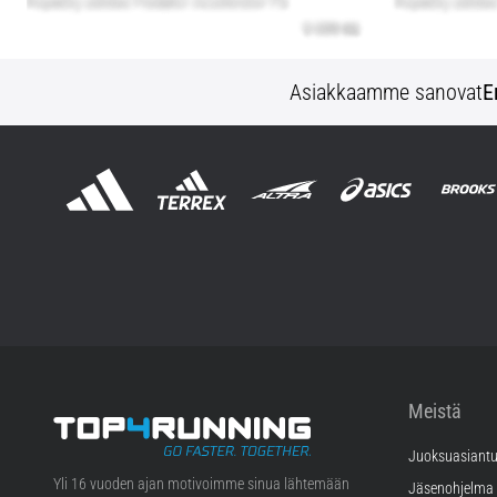
Asiakkaamme sanovat
E
Meistä
Juoksuasiantu
Top4Running.fi
Yli 16 vuoden ajan motivoimme sinua lähtemään
Jäsenohjelma