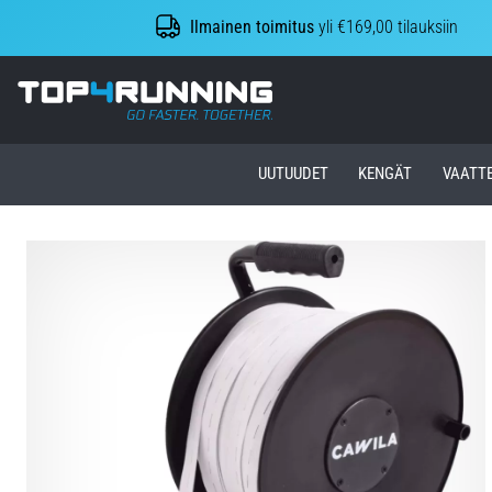
Ilmainen toimitus
yli €169,00 tilauksiin
Top4Running.fi
UUTUUDET
KENGÄT
VAATT