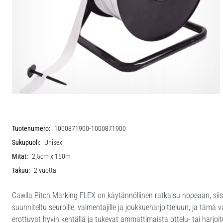
Tuotenumero:
1000871900-1000871900
Sukupuoli:
Unisex
Mitat:
2,5cm x 150m
Takuu:
2 vuotta
Cawila Pitch Marking FLEX on käytännöllinen ratkaisu nopeaan, siis
suunniteltu seuroille, valmentajille ja joukkueharjoitteluun, ja tämä
erottuvat hyvin kentällä ja tukevat ammattimaista ottelu- tai harjoi