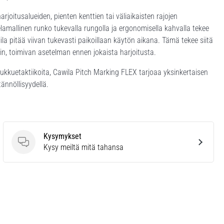
rjoitusalueiden, pienten kenttien tai väliaikaisten rajojen
amallinen runko tukevalla rungolla ja ergonomisella kahvalla tekee
iila pitää viivan tukevasti paikoillaan käytön aikana. Tämä tekee siitä
tin, toimivan asetelman ennen jokaista harjoitusta.
oukkuetaktiikoita, Cawila Pitch Marking FLEX tarjoaa yksinkertaisen
tännöllisyydellä.
Kysymykset
Kysymykset
Kysy meiltä mitä tahansa