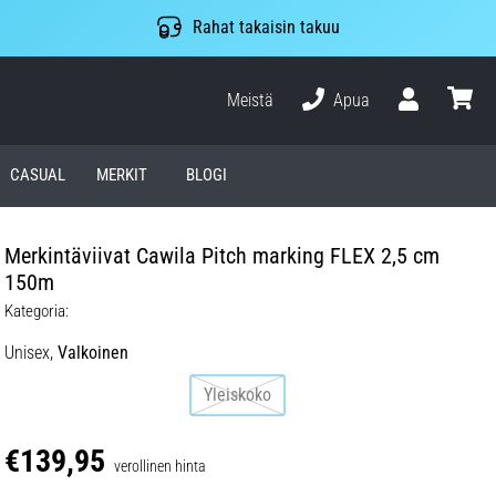
Rahat takaisin takuu
Meistä
Apua
Käyttäjä
ostosko
CASUAL
MERKIT
BLOGI
Merkintäviivat Cawila Pitch marking FLEX 2,5 cm
150m
Kategoria:
Unisex,
Valkoinen
Yleiskoko
€139,95
verollinen hinta