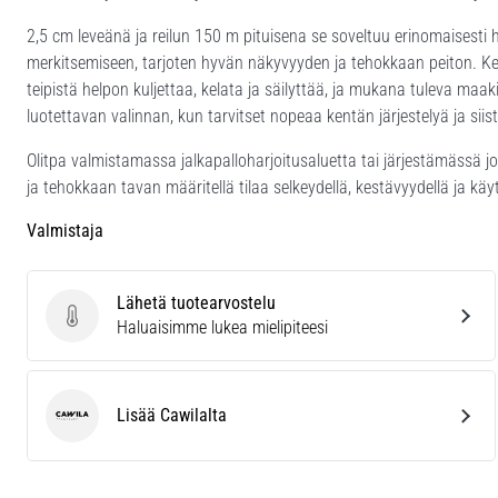
2,5 cm leveänä ja reilun 150 m pituisena se soveltuu erinomaisesti ha
merkitsemiseen, tarjoten hyvän näkyvyyden ja tehokkaan peiton. Kel
teipistä helpon kuljettaa, kelata ja säilyttää, ja mukana tuleva maak
luotettavan valinnan, kun tarvitset nopeaa kentän järjestelyä ja siis
Olitpa valmistamassa jalkapalloharjoitusaluetta tai järjestämässä j
ja tehokkaan tavan määritellä tilaa selkeydellä, kestävyydellä ja käy
Valmistaja
Lähetä tuotearvostelu
Lähetä tuotearvostelu
Haluaisimme lukea mielipiteesi
Lisää Cawilalta
Cawila