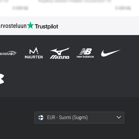
rvosteluun
EUR - Suomi (Suo̯mi)