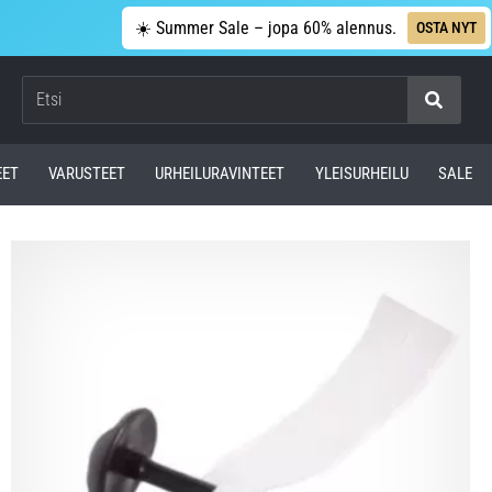
☀️ Summer Sale – jopa 60% alennus.
OSTA NYT
Etsi
EET
VARUSTEET
URHEILURAVINTEET
YLEISURHEILU
SALE