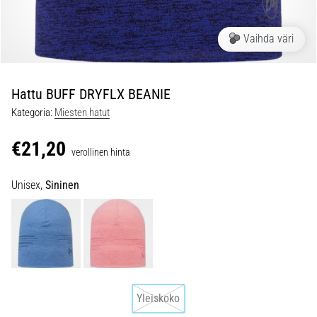
ovat
ja
miten
Vaihda väri
ne
suoritetaan?
Hattu BUFF DRYFLX BEANIE
Käytännössä
sukkulajuoksu
Kategoria:
Miesten hatut
testaa
nopeutta,
€21,20
verollinen hinta
ketteryyttä
ja
Unisex,
Sininen
suunnanmuutoksia.
Miten
se
suoritetaan
oikein,
missä
sitä…
Yleiskoko