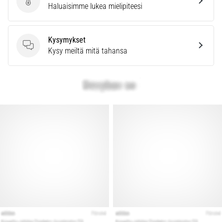
vaiva
Lähetä tuotearvostelu
Haluaisimme lukea mielipiteesi
juoksijoiden
keskuudessa.
…
Kysymykset
Kysymykset
Kysy meiltä mitä tahansa
Näytä
kaikki
artikkelit