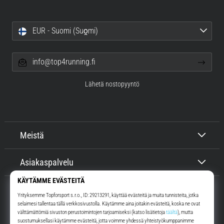
EUR - Suomi (Suo̯mi)
info@top4running.fi
Lähetä nostopyyntö
Meistä
Asiakaspalvelu