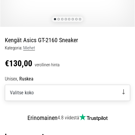
ovat
ja
miten
ne
suoritetaan?
Kengät Asics GT-2160 Sneaker
Käytännössä
sukkulajuoksu
Kategoria:
Miehet
testaa
nopeutta,
€130,00
verollinen hinta
ketteryyttä
ja
Unisex,
Ruskea
suunnanmuutoksia.
Miten
Valitse koko
se
suoritetaan
oikein,
missä
Erinomainen
4.8 viidestä
sitä…