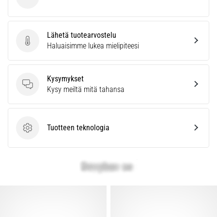
ASICS
vaiva
juoksijoiden
keskuudessa.
Lähetä tuotearvostelu
…
Lähetä tuotearvostelu
Haluaisimme lukea mielipiteesi
Näytä
Kysymykset
kaikki
Kysymykset
Kysy meiltä mitä tahansa
artikkelit
Tuotteen teknologia
Tuotteen teknologia