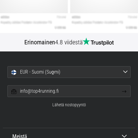
Erinomainen
4.8 viidestä
EUR - Suomi (Suo̯mi)
info@top4running.fi
Lähetä nostopyyntö
Meistä