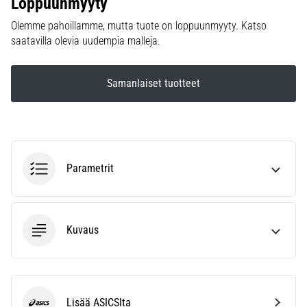
Loppuunmyyty
6. 8. 2026
•
Olemme pahoillamme, mutta tuote on loppuunmyyty. Katso
7 min. luetaan
saatavilla olevia uudempia malleja.
Juoksijan
polvi:
Samanlaiset tuotteet
syyt,
hoito
ja
ennaltaehkäisy
Juoksijan
Parametrit
polvi,
eli
iliotibiaalisen
jänteen
Kuvaus
oireyhtymä
(ITBS),
on
erittäin
yleinen
Lisää ASICSlta