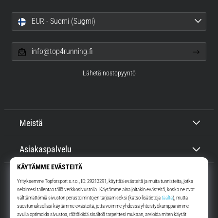
EUR - Suomi (Suo̯mi)
info@top4running.fi
Lähetä nostopyyntö
Meistä
Asiakaspalvelu
Top4Running.fi