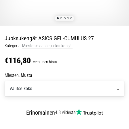
ovat
ja
miten
ne
suoritetaan?
Juoksukengät ASICS GEL-CUMULUS 27
Käytännössä
sukkulajuoksu
Kategoria:
Miesten maantie juoksukengät
testaa
nopeutta,
€116,80
verollinen hinta
ketteryyttä
ja
Miesten,
Musta
suunnanmuutoksia.
Miten
Valitse koko
se
suoritetaan
oikein,
missä
Erinomainen
4.8 viidestä
sitä…