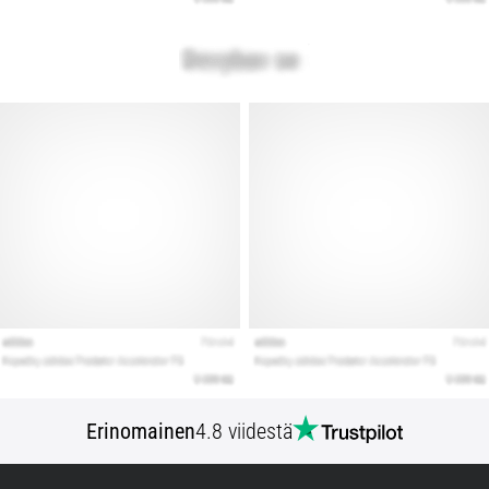
Erinomainen
4.8 viidestä