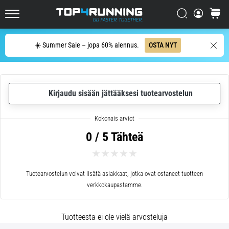
se
on
Etsi
ostosko
sen
Top4Running.fi
arvoista!
Etsi
☀️ Summer Sale – jopa 60% alennus.
OSTA NYT
Mitä
hyötyjä
se
tarjoaa,
…
Kirjaudu sisään jättääksesi tuotearvostelun
6. 8. 2026
•
0 / 5 Tähteä
7 min. luetaan
Juoksijan
polvi:
Tuotearvostelun voivat lisätä asiakkaat, jotka ovat ostaneet tuotteen
syyt,
verkkokaupastamme.
hoito
ja
Tuotteesta ei ole vielä arvosteluja
ennaltaehkäisy