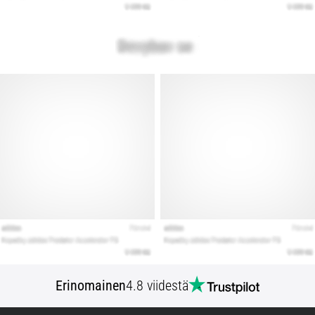
Erinomainen
4.8 viidestä