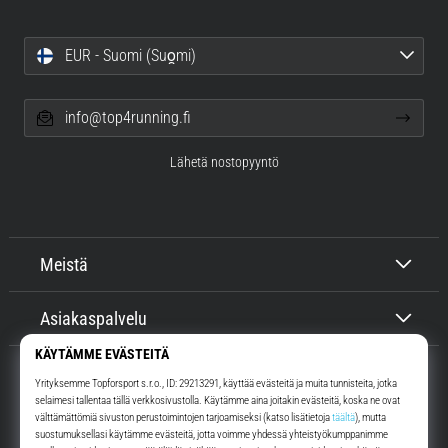
EUR - Suomi (Suo̯mi)
info@top4running.fi
Lähetä nostopyyntö
Meistä
Asiakaspalvelu