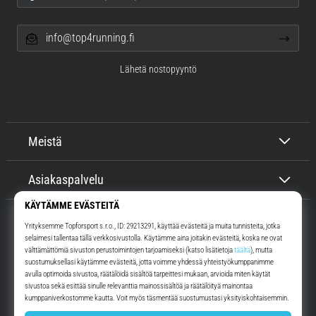
info@top4running.fi
Lähetä nostopyyntö
Meistä
Asiakaspalvelu
Top4Running.fi
Yli 16 vuoden ajan motivoimme sinua lähtemään ulos juoksemaan.
Nopeammin. Kanssamme. Joka päivä.