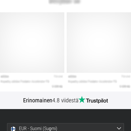
Erinomainen
4.8 viidestä
EUR - Suomi (Suo̯mi)