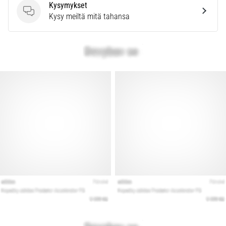
vaiva
Kysymykset
juoksijoiden
Kysymykset
Kysy meiltä mitä tahansa
keskuudessa.
…
Näytä
kaikki
artikkelit