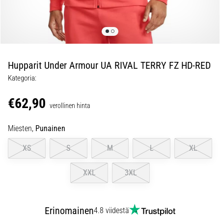
ovat
ja
miten
ne
suoritetaan?
Hupparit Under Armour UA RIVAL TERRY FZ HD-RED
Käytännössä
sukkulajuoksu
Kategoria:
testaa
nopeutta,
€62,90
verollinen hinta
ketteryyttä
ja
Miesten,
Punainen
suunnanmuutoksia.
Miten
XS
S
M
L
XL
se
suoritetaan
XXL
3XL
oikein,
missä
sitä…
Erinomainen
4.8 viidestä