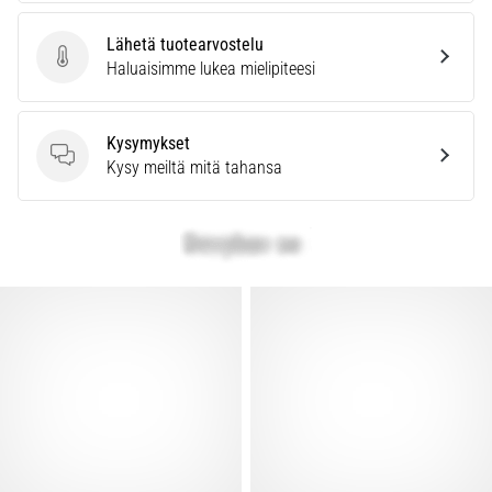
vaiva
juoksijoiden
Lähetä tuotearvostelu
keskuudessa.
Lähetä tuotearvostelu
Haluaisimme lukea mielipiteesi
…
Kysymykset
Näytä
Kysymykset
Kysy meiltä mitä tahansa
kaikki
artikkelit