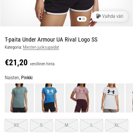
ovat
ja
miten
Vaihda väri
ne
suoritetaan?
T-paita Under Armour UA Rival Logo SS
Käytännössä
sukkulajuoksu
Kategoria:
Miesten juoksupaidat
testaa
nopeutta,
€21,20
verollinen hinta
ketteryyttä
ja
Naisten,
Pinkki
suunnanmuutoksia.
Miten
se
suoritetaan
oikein,
missä
sitä…
XS
S
M
L
XL