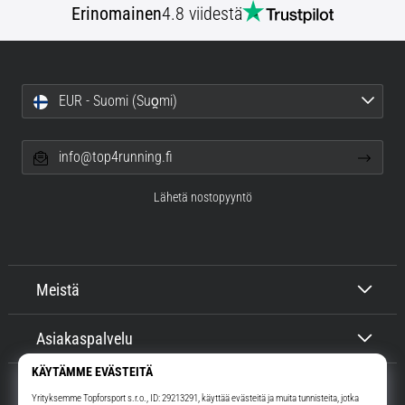
Erinomainen
4.8 viidestä
EUR - Suomi (Suo̯mi)
info@top4running.fi
Lähetä nostopyyntö
Meistä
Asiakaspalvelu