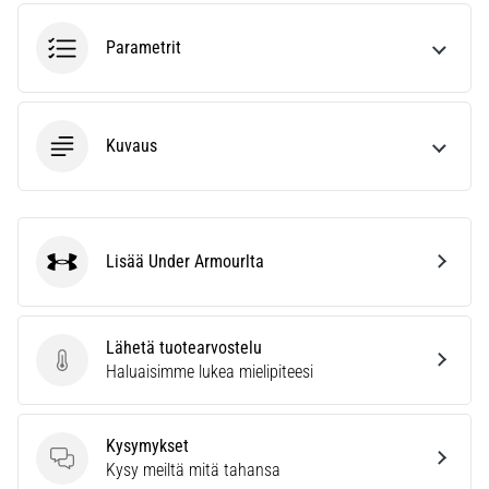
6. 8. 2026
•
Parametrit
7 min. luetaan
Juoksijan
polvi:
syyt,
Kuvaus
hoito
ja
ennaltaehkäisy
Juoksijan
Lisää Under Armourlta
Under Armour
polvi,
eli
iliotibiaalisen
Lähetä tuotearvostelu
jänteen
Lähetä tuotearvostelu
Haluaisimme lukea mielipiteesi
oireyhtymä
(ITBS),
on
Kysymykset
erittäin
Kysymykset
Kysy meiltä mitä tahansa
yleinen