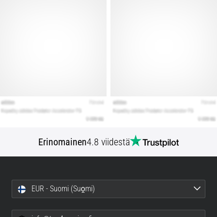
Erinomainen
4.8 viidestä
EUR - Suomi (Suo̯mi)