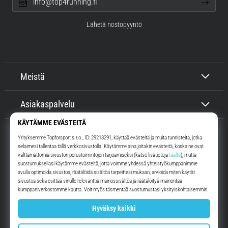
info@top4running.fi
Lähetä nostopyyntö
Meistä
Asiakaspalvelu
Top4Running.fi
Yli 16 vuoden ajan motivoimme sinua lähtemään ulos juoksemaan.
Nopeammin. Kanssamme. Joka päivä.
Instagram
YouTube