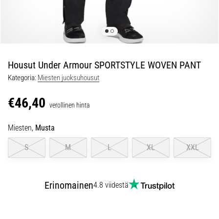
ovat
ja
miten
ne
suoritetaan?
Housut Under Armour SPORTSTYLE WOVEN PANT
Käytännössä
sukkulajuoksu
Kategoria:
Miesten juoksuhousut
testaa
nopeutta,
€46,40
verollinen hinta
ketteryyttä
ja
Miesten,
Musta
suunnanmuutoksia.
Miten
S
M
L
XL
XXL
se
suoritetaan
oikein,
Erinomainen
missä
4.8 viidestä
sitä…