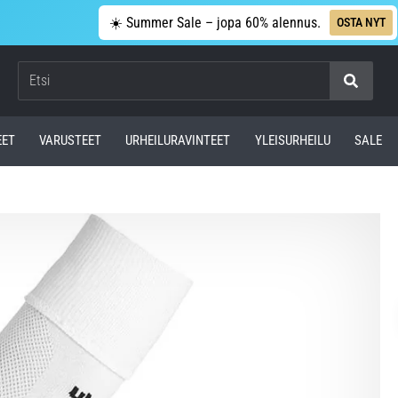
☀️ Summer Sale – jopa 60% alennus.
OSTA NYT
Etsi
EET
VARUSTEET
URHEILURAVINTEET
YLEISURHEILU
SALE