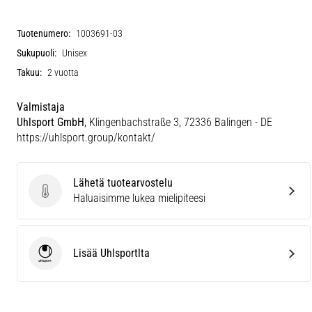
Tuotenumero:
1003691-03
Sukupuoli:
Unisex
Takuu:
2 vuotta
Valmistaja
Uhlsport GmbH
, Klingenbachstraße 3, 72336 Balingen - DE
https://uhlsport.group/kontakt/
Lähetä tuotearvostelu
Lähetä tuotearvostelu
Haluaisimme lukea mielipiteesi
Lisää Uhlsportlta
Uhlsport