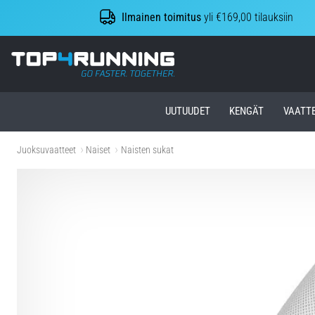
Ilmainen toimitus
yli €169,00 tilauksiin
Top4Running.fi
UUTUUDET
KENGÄT
VAATT
Juoksuvaatteet
Naiset
Naisten sukat