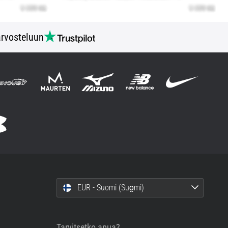
rvosteluun
EUR - Suomi (Suo̯mi)
Tarvitsetko apua?