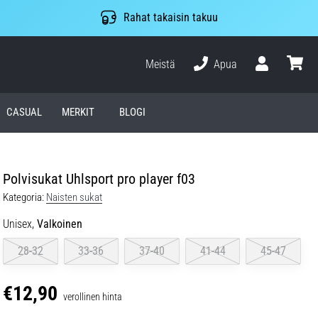
Rahat takaisin takuu
Meistä
Apua
Käyttäjä
ostosko
CASUAL
MERKIT
BLOGI
Polvisukat Uhlsport pro player f03
Kategoria:
Naisten sukat
Unisex,
Valkoinen
28-32
33-36
37-40
41-44
45-47
€12,90
verollinen hinta