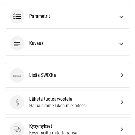
vaiva
juoksijoiden
keskuudessa.
Parametrit
…
Näytä
Kuvaus
kaikki
artikkelit
Lisää SWIXlta
SWIX
Lähetä tuotearvostelu
Lähetä tuotearvostelu
Haluaisimme lukea mielipiteesi
Kysymykset
Kysymykset
Kysy meiltä mitä tahansa