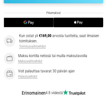
6. 8. 2026
•
7 min. luetaan
Juoksijan
polvi:
syyt,
Kun ostat yli
€169,00
arvosta tuotteita, saat ilmaisen
hoito
toimituksen.
ja
Toimitusvaihtoehdot
ennaltaehkäisy
Maksu kortilla netissä tai muilla maksutavoilla
Juoksijan
Maksuvaihtoehdot
polvi,
eli
Voit palauttaa tavarat 30 päivän ajan
iliotibiaalisen
Palautusehdot
jänteen
oireyhtymä
(ITBS),
Erinomainen
4.8 viidestä
on
erittäin
yleinen