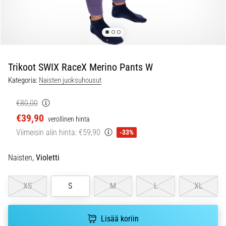
ovat
ja
miten
ne
suoritetaan?
Trikoot SWIX RaceX Merino Pants W
Käytännössä
sukkulajuoksu
Kategoria:
Naisten juoksuhousut
testaa
nopeutta,
€80,00
ketteryyttä
€39,90
verollinen hinta
ja
Viimeisin alin hinta:
€59,90
-33%
suunnanmuutoksia.
Miten
se
Naisten,
Violetti
suoritetaan
oikein,
XS
S
M
L
XL
missä
sitä…
Lisää koriin