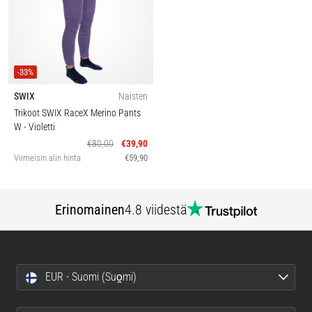
-33%
SWIX
Naisten
Trikoot SWIX RaceX Merino Pants
W
- Violetti
€80,00
€39,90
Viimeisin alin hinta
€59,90
Erinomainen
4.8 viidestä
EUR - Suomi (Suo̯mi)