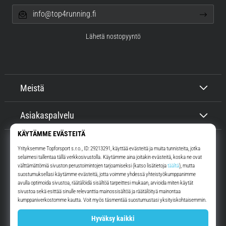
info@top4running.fi
Lähetä nostopyyntö
Meistä
Asiakaspalvelu
Top4Running.fi
Yli 16 vuoden ajan motivoimme sinua lähtemään ulos juoksemaan.
Nopeammin. Kanssamme. Joka päivä.
Instagram
YouTube