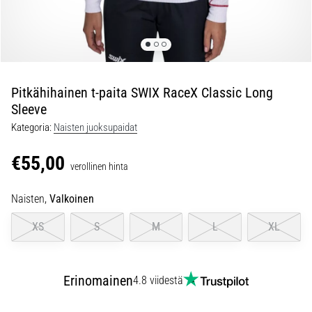
jokaista
juoksijaa
vähintään
kerran
elämässä,
oli
Pitkähihainen t-paita SWIX RaceX Classic Long
kyseessä
Sleeve
sitten
Kategoria:
Naisten juoksupaidat
harrastaja
tai
€55,00
ammattilainen.
verollinen hinta
…
Naisten,
Valkoinen
5. 8. 2026
XS
S
M
L
XL
•
6 min. luetaan
Plantaarifaskiitti:
Erinomainen
4.8 viidestä
Oireet,
syyt