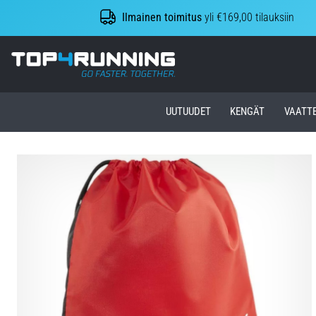
Ilmainen toimitus
yli €169,00 tilauksiin
Top4Running.fi
UUTUUDET
KENGÄT
VAATT