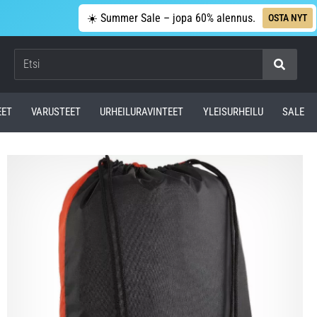
☀️ Summer Sale – jopa 60% alennus.
OSTA NYT
Etsi
EET
VARUSTEET
URHEILURAVINTEET
YLEISURHEILU
SALE