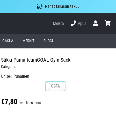
Rahat takaisin takuu
Meistä
Apua
Käyttäjä
ostosko
CASUAL
MERKIT
BLOGI
Säkki Puma teamGOAL Gym Sack
Kategoria:
Unisex,
Punainen
OSFA
€7,80
verollinen hinta