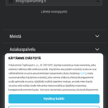
info@top4running.fi
Lähetä nostopyyntö
Meistä
Asiakaspalvelu
Top4Running.fi
Yli 16 vuoden ajan motivoimme sinua lähtemään ulos juoksemaan.
Nopeammin. Kanssamme. Joka päivä.
Instagram
YouTube