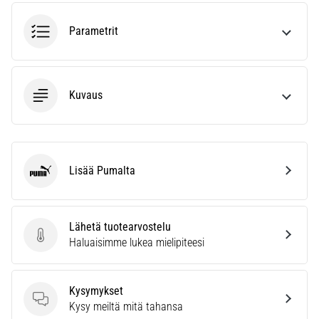
joissa
on
Parametrit
enemmän
pehmustusta
Mitkä
Kuvaus
ovat
parhaat
juoksukenkämallit,
joissa
on
Lisää Pumalta
parempi
Puma
vaimennus?
Tutustu
pehmustettuihin
Lähetä tuotearvostelu
kenkiin
Lähetä tuotearvostelu
Haluaisimme lukea mielipiteesi
maantie-
ja…
Kysymykset
Kysymykset
Kysy meiltä mitä tahansa
Näytä