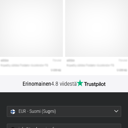
Erinomainen
4.8 viidestä
EUR - Suomi (Suo̯mi)