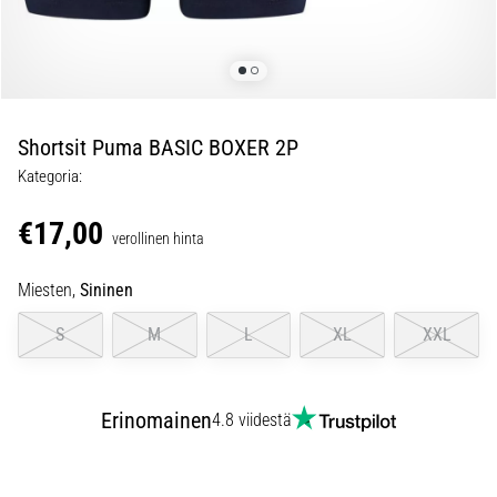
Juoksijan
polvi,
eli
iliotibiaalisen
jänteen
oireyhtymä
Shortsit Puma BASIC BOXER 2P
(ITBS),
Kategoria:
on
erittäin
€17,00
yleinen
verollinen hinta
vaiva
juoksijoiden
Miesten,
Sininen
keskuudessa.
S
M
L
XL
XXL
…
6. 8. 2026
Erinomainen
4.8 viidestä
•
8 min. luetaan
Juoksukengät,