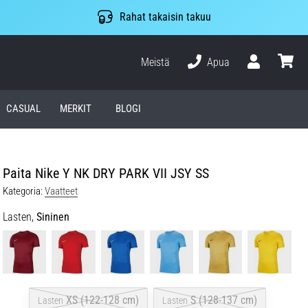
Rahat takaisin takuu
Meistä
Apua
Käyttäjä
ostosko
CASUAL
MERKIT
BLOGI
Paita Nike Y NK DRY PARK VII JSY SS
Kategoria:
Vaatteet
Lasten,
Sininen
XS (122-128 cm)
S (128-137 cm)
Lasten
Lasten