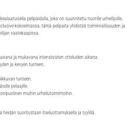
laatuisella pelipaidalla, joka on suunniteltu nuorille urheilijoille,
exclusive-kokoelmassa, tämä pelipaita yhdistää toiminnallisuuden ja
oilijan vaatekaapissa.
kuivana ja mukavana intensiivisten otteluiden aikana.
yden ja kevyen tunteen.
liikkuvan tunteen.
sille pelaajille.
monipuolinen muihin urheilutoimintoihin.
 heidän suoritustaan itseluottamuksella ja tyylillä.