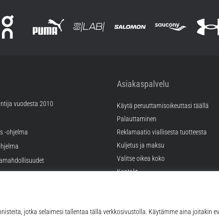
Asiakaspalvelu
ntija vuodesta 2010
Käytä peruuttamisoikeuttasi täällä
Palauttaminen
äs -ohjelma
Reklamaatio viallisesta tuotteesta
Kuljetus ja maksu
hjelma
Valitse oikea koko
ramahdollisuudet
Kontakt
tukset
FAQ
tykset
Tietosuojakäytäntö