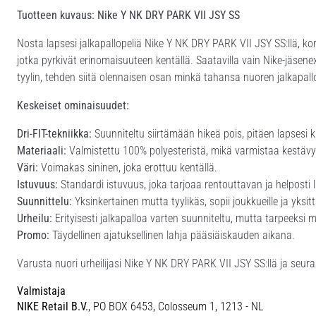
Tuotteen kuvaus: Nike Y NK DRY PARK VII JSY SS
Nosta lapsesi jalkapallopeliä Nike Y NK DRY PARK VII JSY SS:llä, korkea
jotka pyrkivät erinomaisuuteen kentällä. Saatavilla vain Nike-jäsen
tyylin, tehden siitä olennaisen osan minkä tahansa nuoren jalkapall
Keskeiset ominaisuudet:
Dri-FIT-tekniikka:
Suunniteltu siirtämään hikeä pois, pitäen lapsesi 
Materiaali:
Valmistettu 100% polyesteristä, mikä varmistaa kestävy
Väri:
Voimakas sininen, joka erottuu kentällä.
Istuvuus:
Standardi istuvuus, joka tarjoaa rentouttavan ja helposti 
Suunnittelu:
Yksinkertainen mutta tyylikäs, sopii joukkueille ja yksittäi
Urheilu:
Erityisesti jalkapalloa varten suunniteltu, mutta tarpeeksi 
Promo:
Täydellinen ajatuksellinen lahja pääsiäiskauden aikana.
Varusta nuori urheilijasi Nike Y NK DRY PARK VII JSY SS:llä ja seuraa
Valmistaja
NIKE Retail B.V.
, PO BOX 6453, Colosseum 1, 1213 - NL