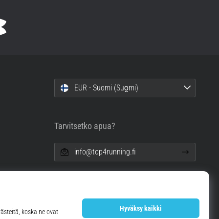
EUR - Suomi (Suo̯mi)
Tarvitsetko apua?
info@top4running.fi