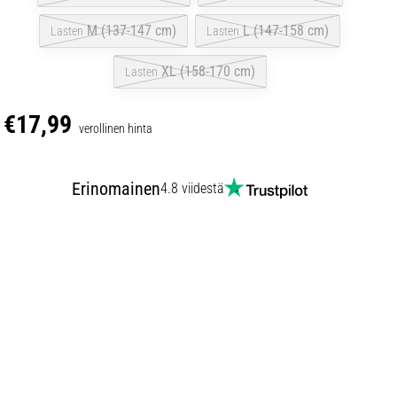
M (137-147 cm)
L (147-158 cm)
Lasten
Lasten
XL (158-170 cm)
Lasten
€17,99
verollinen hinta
Erinomainen
4.8 viidestä