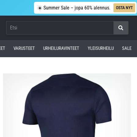
☀️ Summer Sale – jopa 60% alennus.
OSTA NYT
Etsi
EET
VARUSTEET
URHEILURAVINTEET
YLEISURHEILU
SALE