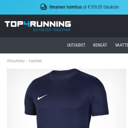
Ilmainen toimitus
yli €169,00 tilauksiin
Top4Running.fi
UUTUUDET
KENGÄT
VAATT
Yleisurheilu
Vaatteet