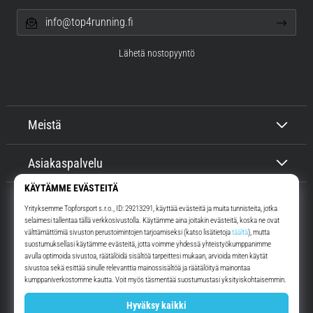
info@top4running.fi
Lähetä nostopyyntö
Meistä
Asiakaspalvelu
Top4Running.fi
Yli 16 vuoden ajan motivoimme sinua lähtemään ulos juoksemaan.
Nopeammin. Kanssamme. Joka päivä.
Instagram
YouTube