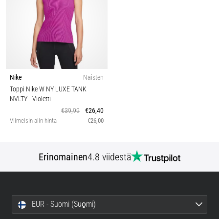
Nike
Naisten
Toppi Nike W NY LUXE TANK
NVLTY
- Violetti
€39,99
€26,40
Viimeisin alin hinta
€26,00
Erinomainen
4.8 viidestä
EUR - Suomi (Suo̯mi)