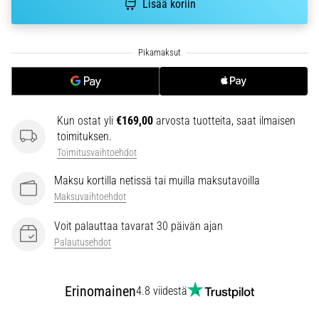
Lisää koriin
ja
hoito
Kärsitkö
pistävästä
kantapääkivusta
juoksun
aikana
Kun ostat yli
€169,00
arvosta tuotteita, saat ilmaisen
tai
toimituksen.
sen
Toimitusvaihtoehdot
jälkeen?
Yksi
Maksu kortilla netissä tai muilla maksutavoilla
yleisimmistä
Maksuvaihtoehdot
syistä
on
Voit palauttaa tavarat 30 päivän ajan
plantaarifaskiitti.
Palautusehdot
…
Erinomainen
4.8 viidestä
Näytä