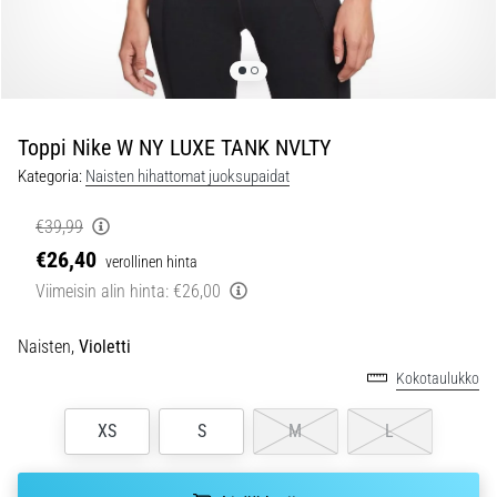
jokaista
juoksijaa
vähintään
kerran
elämässä,
oli
Toppi Nike W NY LUXE TANK NVLTY
kyseessä
Kategoria:
Naisten hihattomat juoksupaidat
sitten
harrastaja
€39,99
tai
€26,40
verollinen hinta
ammattilainen.
…
Viimeisin alin hinta:
€26,00
Naisten,
Violetti
5. 8. 2026
Kokotaulukko
•
6 min. luetaan
XS
S
M
L
Plantaarifaskiitti:
Oireet,
syyt