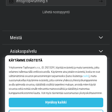
info@top4running.fi
Lähetä nostopyyntö
Meistä
Asiakaspalvelu
Top4Running.fi
Yli 16 vuoden ajan motivoimme sinua lähtemään ulos juoksemaan.
Nopeammin. Kanssamme. Joka päivä.
Instagram
YouTube