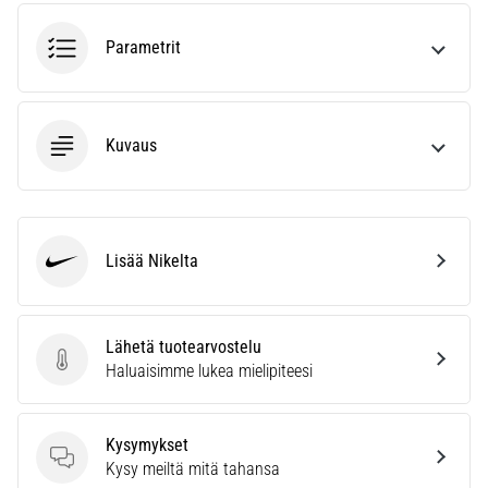
6. 8. 2026
•
Parametrit
7 min. luetaan
Juoksijan
polvi:
syyt,
Kuvaus
hoito
ja
ennaltaehkäisy
Juoksijan
Lisää Nikelta
Nike
polvi,
eli
iliotibiaalisen
Lähetä tuotearvostelu
jänteen
Lähetä tuotearvostelu
Haluaisimme lukea mielipiteesi
oireyhtymä
(ITBS),
on
Kysymykset
erittäin
Kysymykset
Kysy meiltä mitä tahansa
yleinen