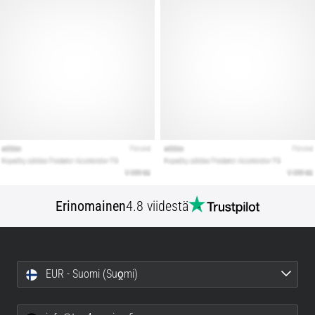
Erinomainen
4.8 viidestä
EUR - Suomi (Suo̯mi)