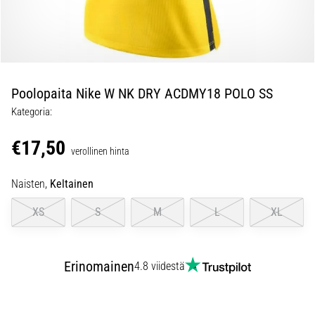
ovat
ja
miten
ne
suoritetaan?
Poolopaita Nike W NK DRY ACDMY18 POLO SS
Käytännössä
sukkulajuoksu
Kategoria:
testaa
nopeutta,
€17,50
verollinen hinta
ketteryyttä
ja
Naisten,
Keltainen
suunnanmuutoksia.
Miten
XS
S
M
L
XL
se
suoritetaan
oikein,
Erinomainen
missä
4.8 viidestä
sitä…