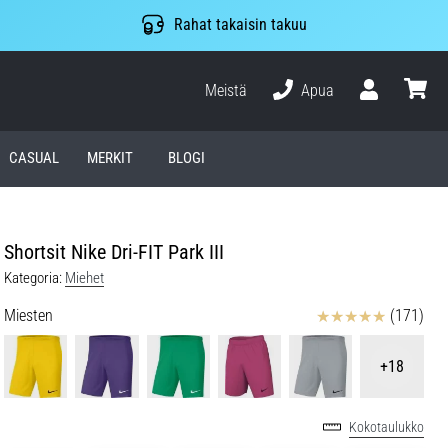
Rahat takaisin takuu
Meistä
Apua
Käyttäjä
ostosko
CASUAL
MERKIT
BLOGI
Shortsit Nike Dri-FIT Park III
Kategoria:
Miehet
Arvostelut
Miesten
(171)
+18
Kokotaulukko