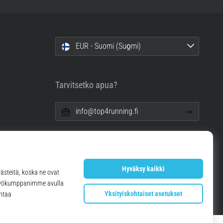
EUR - Suomi (Suo̯mi)
Tarvitsetko apua?
info@top4running.fi