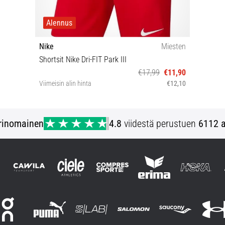
Alennus
Nike
Miesten
Shortsit Nike Dri-FIT Park III
€17,99
€11,90
Viimeisin alin hinta
€12,10
S M L XL XXL
rinomainen
4.8
viidestä perustuen
6112 a