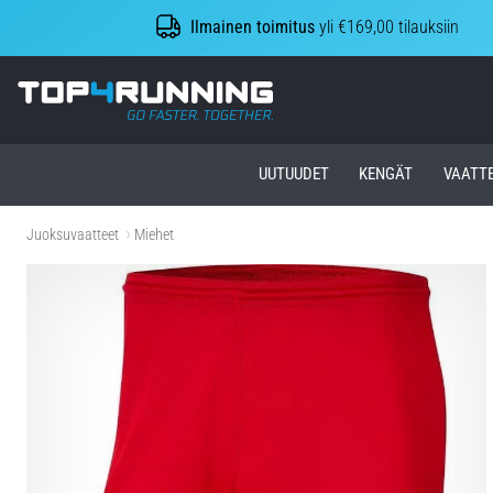
Ilmainen toimitus
yli €169,00 tilauksiin
Top4Running.fi
UUTUUDET
KENGÄT
VAATT
Juoksuvaatteet
Miehet