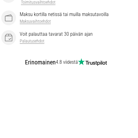
Toimitusvaihtoehdot
Maksu kortilla netissä tai muilla maksutavoilla
Maksuvaihtoehdot
Voit palauttaa tavarat 30 päivän ajan
Palautusehdot
Erinomainen
4.8 viidestä