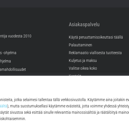
Asiakaspalvelu
ntija vuodesta 2010
Käytä peruuttamisoikeuttasi täällä
Palauttaminen
äs -ohjelma
Reklamaatio viallisesta tuotteesta
Kuljetus ja maksu
hjelma
Valitse oikea koko
ramahdollisuudet
Kontakt
tukset
FAQ
tykset
Tietosuojakäytäntö
© 2010 – 2026
Top4Running.fi