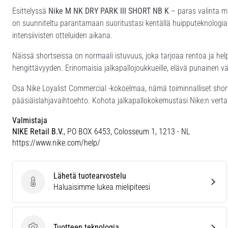
Esittelyssä
Nike M NK DRY PARK III SHORT NB K
– paras valinta mi
on suunniteltu parantamaan suoritustasi kentällä huipputeknologian
intensiivisten otteluiden aikana.
Näissä shortseissa on normaali istuvuus, joka tarjoaa rentoa ja he
hengittävyyden. Erinomaisia jalkapallojoukkueille, elävä punainen väri
Osa Nike Loyalist Commercial -kokoelmaa, nämä toiminnalliset shortsi
pääsiäislahjavaihtoehto. Kohota jalkapallokokemustasi Nike:n vertaan
Valmistaja
NIKE Retail B.V.
, PO BOX 6453, Colosseum 1, 1213 - NL
https://www.nike.com/help/
Lähetä tuotearvostelu
Lähetä tuotearvostelu
Haluaisimme lukea mielipiteesi
Tuotteen teknologia