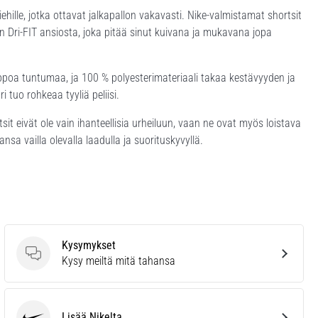
ehille, jotka ottavat jalkapallon vakavasti. Nike-valmistamat shortsit
 Dri-FIT ansiosta, joka pitää sinut kuivana ja mukavana jopa
lppoa tuntumaa, ja 100 % polyesterimateriaali takaa kestävyyden ja
 tuo rohkeaa tyyliä peliisi.
t eivät ole vain ihanteellisia urheiluun, vaan ne ovat myös loistava
sa vailla olevalla laadulla ja suorituskyvyllä.
Kysymykset
Kysymykset
Kysy meiltä mitä tahansa
Lisää Nikelta