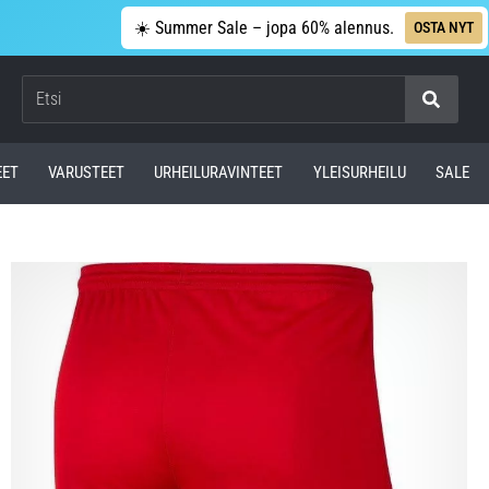
☀️ Summer Sale – jopa 60% alennus.
OSTA NYT
Etsi
EET
VARUSTEET
URHEILURAVINTEET
YLEISURHEILU
SALE