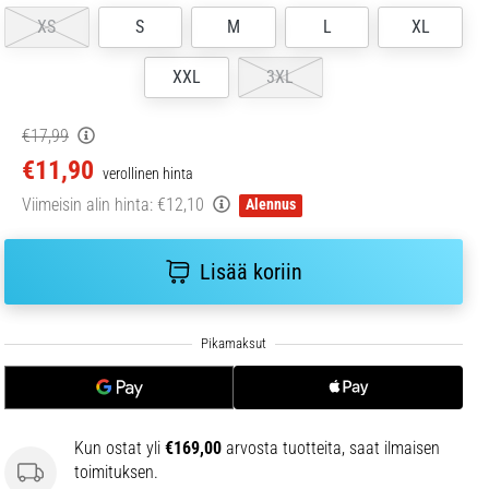
XS
S
M
L
XL
XXL
3XL
€17,99
€11,90
verollinen hinta
Viimeisin alin hinta:
€12,10
Alennus
Lisää koriin
Kun ostat yli
€169,00
arvosta tuotteita, saat ilmaisen
toimituksen.