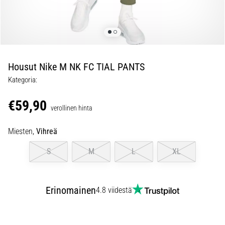
ovat
ja
miten
ne
suoritetaan?
Housut Nike M NK FC TIAL PANTS
Käytännössä
sukkulajuoksu
Kategoria:
testaa
nopeutta,
€59,90
verollinen hinta
ketteryyttä
ja
Miesten,
Vihreä
suunnanmuutoksia.
Miten
S
M
L
XL
se
suoritetaan
oikein,
Erinomainen
missä
4.8 viidestä
sitä…