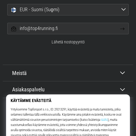
EUR - Suomi (Suo̯mi)
info@top4running.fi
Lähetä nostopyyntö
Meistä
Asiakaspalvelu
Top4Running.fi
Yli 16 vuoden ajan motivoimme sinua lähtemään ulos juoksemaan.