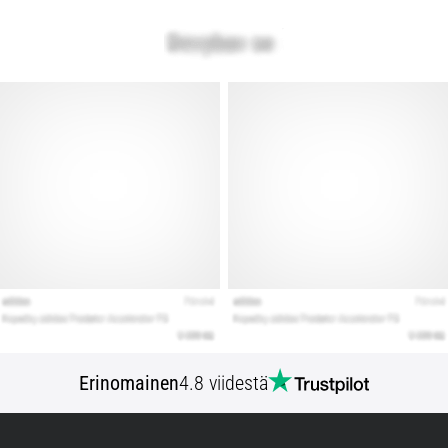
Erinomainen
4.8 viidestä