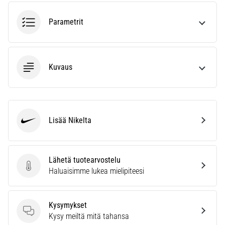
6. 8. 2026
•
Parametrit
7 min. luetaan
Juoksijan
polvi:
syyt,
Kuvaus
hoito
ja
ennaltaehkäisy
Juoksijan
Lisää Nikelta
Nike
polvi,
eli
iliotibiaalisen
Lähetä tuotearvostelu
jänteen
Lähetä tuotearvostelu
Haluaisimme lukea mielipiteesi
oireyhtymä
(ITBS),
on
Kysymykset
erittäin
Kysymykset
Kysy meiltä mitä tahansa
yleinen