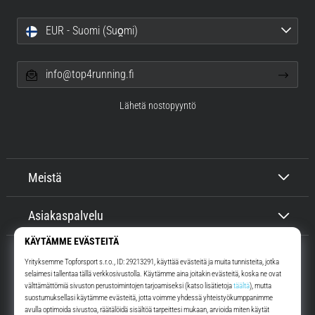
EUR - Suomi (Suo̯mi)
info@top4running.fi
Lähetä nostopyyntö
Meistä
Asiakaspalvelu
Top4Running.fi