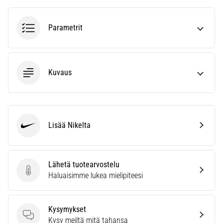
6. 8. 2026
•
7 min. luetaan
Parametrit
Juoksijan
polvi:
syyt,
Kuvaus
hoito
ja
ennaltaehkäisy
Juoksijan
Lisää Nikelta
polvi,
Nike
eli
iliotibiaalisen
jänteen
Lähetä tuotearvostelu
oireyhtymä
Lähetä tuotearvostelu
Haluaisimme lukea mielipiteesi
(ITBS),
on
erittäin
Kysymykset
yleinen
Kysymykset
Kysy meiltä mitä tahansa