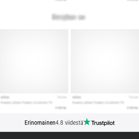
Erinomainen
4.8 viidestä