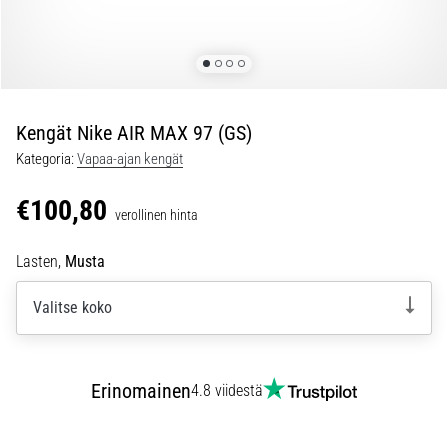
ovat
ja
miten
ne
suoritetaan?
Kengät Nike AIR MAX 97 (GS)
Käytännössä
sukkulajuoksu
Kategoria:
Vapaa-ajan kengät
testaa
nopeutta,
€100,80
verollinen hinta
ketteryyttä
ja
Lasten,
Musta
suunnanmuutoksia.
Miten
Valitse koko
se
suoritetaan
oikein,
missä
Erinomainen
4.8 viidestä
sitä…