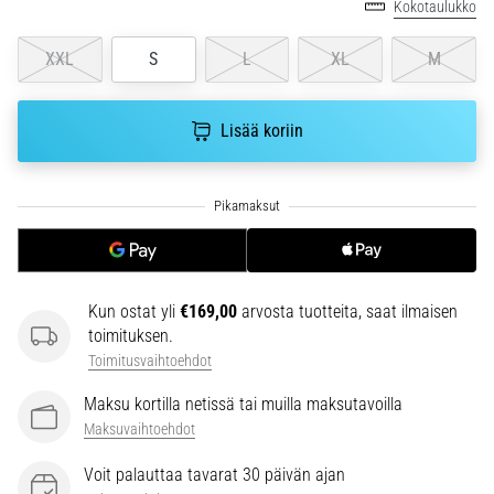
Kokotaulukko
se
vaikuttaa
XXL
S
L
XL
M
juoksusuoritukseen?
Sanotaan,
että
Lisää koriin
hiilihydraattitankkaus
eli
superkompensaatio
parantaa
kestävyyssuorituskykyä.
Pitääkö
se
Kun ostat yli
€169,00
arvosta tuotteita, saat ilmaisen
todella…
toimituksen.
Toimitusvaihtoehdot
Näytä
Maksu kortilla netissä tai muilla maksutavoilla
kaikki
Maksuvaihtoehdot
artikkelit
Voit palauttaa tavarat 30 päivän ajan