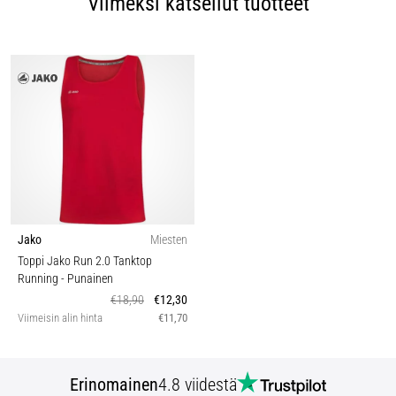
Viimeksi katsellut tuotteet
Jako
Miesten
Toppi Jako Run 2.0 Tanktop
Running
- Punainen
€18,90
€12,30
Viimeisin alin hinta
€11,70
Erinomainen
4.8 viidestä