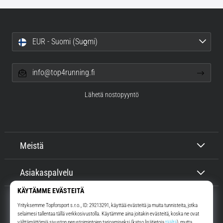
EUR - Suomi (Suo̯mi)
info@top4running.fi
Lähetä nostopyyntö
Meistä
Asiakaspalvelu