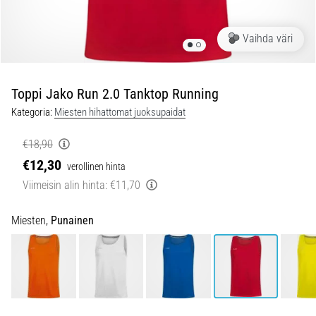
pistävästä
kantapääkivusta
Vaihda väri
juoksun
aikana
tai
sen
Toppi Jako Run 2.0 Tanktop Running
jälkeen?
Kategoria:
Miesten hihattomat juoksupaidat
Yksi
yleisimmistä
€18,90
syistä
€12,30
verollinen hinta
on
plantaarifaskiitti.
Viimeisin alin hinta:
€11,70
…
Miesten,
Punainen
5. 8. 2026
•
8 min. luetaan
Hiilihydraattitankkaus:
Miten