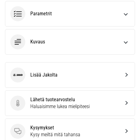
6. 8. 2026
•
Parametrit
7 min. luetaan
Juoksijan
polvi:
syyt,
Kuvaus
hoito
ja
ennaltaehkäisy
Juoksijan
Lisää Jakolta
Jako
polvi,
eli
iliotibiaalisen
Lähetä tuotearvostelu
jänteen
Lähetä tuotearvostelu
Haluaisimme lukea mielipiteesi
oireyhtymä
(ITBS),
on
Kysymykset
erittäin
Kysymykset
Kysy meiltä mitä tahansa
yleinen