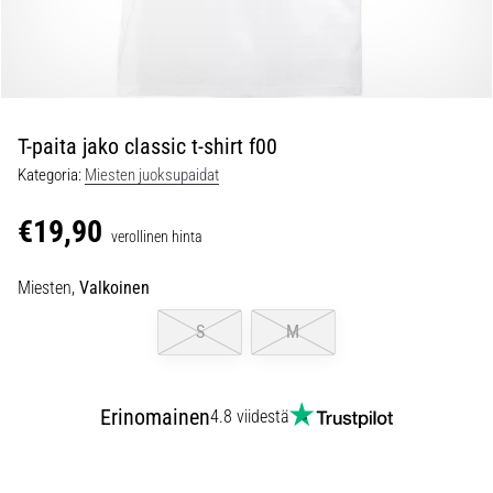
ovat
ja
miten
ne
suoritetaan?
T-paita jako classic t-shirt f00
Käytännössä
sukkulajuoksu
Kategoria:
Miesten juoksupaidat
testaa
nopeutta,
€19,90
verollinen hinta
ketteryyttä
ja
Miesten,
Valkoinen
suunnanmuutoksia.
Miten
S
M
se
suoritetaan
oikein,
Erinomainen
missä
4.8 viidestä
sitä…