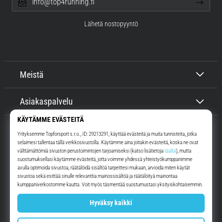
info@top4running.fi
Lähetä nostopyyntö
Meistä
Asiakaspalvelu
Top4Running.fi
Yli 16 vuoden ajan motivoimme sinua lähtemään ulos juoksemaan.
Nopeammin. Kanssamme. Joka päivä.
Instagram
YouTube