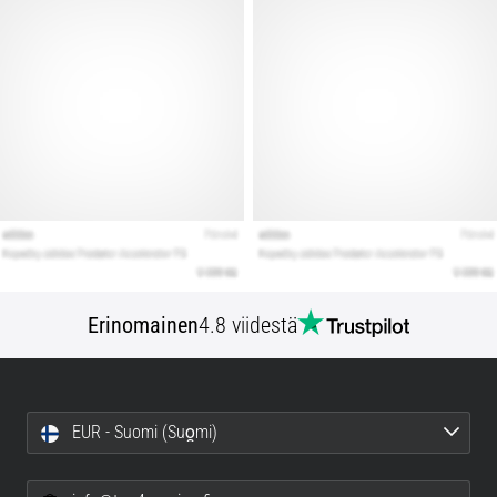
Erinomainen
4.8 viidestä
EUR - Suomi (Suo̯mi)