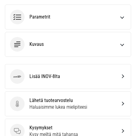
6. 8. 2026
•
7 min. luetaan
Parametrit
Juoksijan
polvi:
syyt,
Kuvaus
hoito
ja
ennaltaehkäisy
Juoksijan
Lisää INOV-8lta
polvi,
INOV-8
eli
iliotibiaalisen
jänteen
Lähetä tuotearvostelu
oireyhtymä
Lähetä tuotearvostelu
Haluaisimme lukea mielipiteesi
(ITBS),
on
erittäin
Kysymykset
yleinen
Kysymykset
Kysy meiltä mitä tahansa