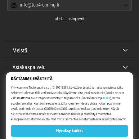
info@top4running.fi
Lähetä nostopyyntö
Meistä
Asiakaspalvelu
Top4Running.fi
Yli 16 vuoden ajan motivoimme sinua lähtemään ulos juoksemaan.
Nopeammin. Kanssamme. Joka päivä.
Instagram
YouTube