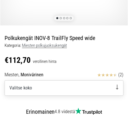
ovat
ja
miten
ne
suoritetaan?
Polkukengät INOV-8 TrailFly Speed wide
Käytännössä
sukkulajuoksu
Kategoria:
Miesten polkujuoksukengät
testaa
nopeutta,
€112,70
verollinen hinta
ketteryyttä
ja
Arvostelut
Miesten,
Monivärinen
(2)
suunnanmuutoksia.
Miten
Valitse koko
se
suoritetaan
oikein,
missä
Erinomainen
4.8 viidestä
sitä…