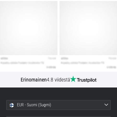
Erinomainen
4.8 viidestä
EUR - Suomi (Suo̯mi)