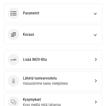
ja
hoito
Parametrit
Kärsitkö
pistävästä
kantapääkivusta
juoksun
Kuvaus
aikana
tai
sen
jälkeen?
Yksi
Lisää INOV-8lta
INOV-8
yleisimmistä
syistä
on
Lähetä tuotearvostelu
plantaarifaskiitti.
Lähetä tuotearvostelu
Haluaisimme lukea mielipiteesi
…
Kysymykset
Näytä
Kysymykset
Kysy meiltä mitä tahansa