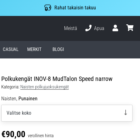
Rahat takaisin takuu
Meistä
Apua
Käyttäjä
ostosko
CASUAL
MERKIT
BLOGI
Polkukengät INOV-8 MudTalon Speed narrow
Kategoria:
Naisten polkujuoksukengät
Naisten,
Punainen
Valitse koko
€90,00
verollinen hinta