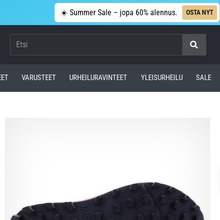
☀️ Summer Sale – jopa 60% alennus.
OSTA NYT
Etsi
EET
VARUSTEET
URHEILURAVINTEET
YLEISURHEILU
SALE