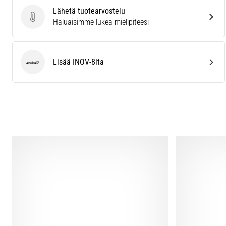
Lähetä tuotearvostelu
Lähetä tuotearvostelu
Haluaisimme lukea mielipiteesi
Lisää INOV-8lta
INOV-8