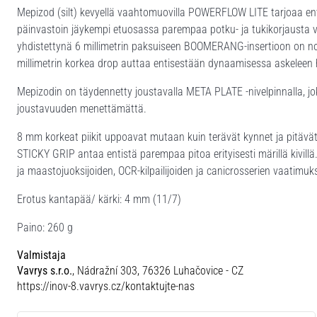
Mepizod (silt) kevyellä vaahtomuovilla POWERFLOW LITE tarjoaa en
päinvastoin jäykempi etuosassa parempaa potku- ja tukikorjausta 
yhdistettynä 6 millimetrin paksuiseen BOOMERANG-insertioon on no
millimetrin korkea drop auttaa entisestään dynaamisessa askeleen 
Mepizodin on täydennetty joustavalla META PLATE -nivelpinnalla, jok
joustavuuden menettämättä.
8 mm korkeat piikit uppoavat mutaan kuin terävät kynnet ja pitävä
STICKY GRIP antaa entistä parempaa pitoa erityisesti märillä kivill
ja maastojuoksijoiden, OCR-kilpailijoiden ja canicrosserien vaatimuk
Erotus kantapää/ kärki: 4 mm (11/7)
Paino: 260 g
Valmistaja
Vavrys s.r.o.
, Nádražní 303, 76326 Luhačovice - CZ
https://inov-8.vavrys.cz/kontaktujte-nas