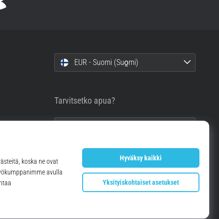
EUR - Suomi (Suo̯mi)
Tarvitsetko apua?
info@top4running.fi