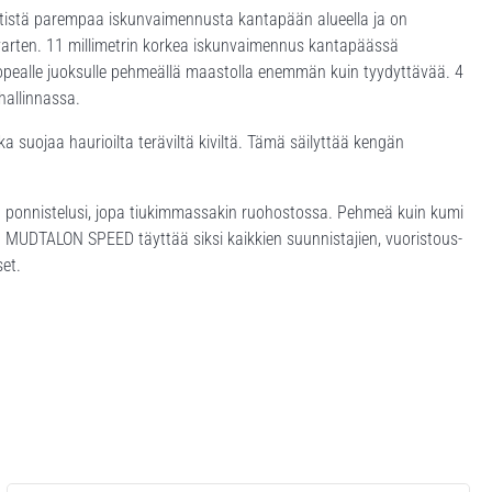
tistä parempaa iskunvaimennusta kantapään alueella ja on
varten. 11 millimetrin korkea iskunvaimennus kantapäässä
pealle juoksulle pehmeällä maastolla enemmän kuin tyydyttävää. 4
hallinnassa.
a suojaa haurioilta teräviltä kiviltä. Tämä säilyttää kengän
t ponnistelusi, jopa tiukimmassakin ruohostossa. Pehmeä kuin kumi
ä. MUDTALON SPEED täyttää siksi kaikkien suunnistajien, vuoristous-
set.