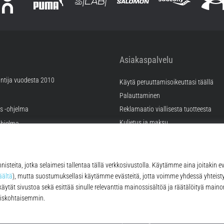
Asiakaspalvelu
ntija vuodesta 2010
Käytä peruuttamisoikeuttasi täällä
Palauttaminen
äs -ohjelma
Reklamaatio viallisesta tuotteesta
Kuljetus ja maksu
hjelma
Valitse oikea koko
ramahdollisuudet
Kontakt
tukset
FAQ
tykset
Tietosuojakäytäntö
© 2010 – 2026
Top4Running.fi