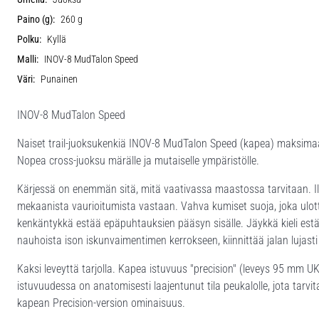
Paino (g):
260 g
Polku:
Kyllä
Malli:
INOV-8 MudTalon Speed
Väri:
Punainen
INOV-8 MudTalon Speed
Naiset trail-juoksukenkiä INOV-8 MudTalon Speed (kapea) maksima
Nopea cross-juoksu märälle ja mutaiselle ympäristölle.
Kärjessä on enemmän sitä, mitä vaativassa maastossa tarvitaan. I
mekaanista vaurioitumista vastaan. Vahva kumiset suoja, joka ulott
kenkäntykkä estää epäpuhtauksien pääsyn sisälle. Jäykkä kieli estä
nauhoista ison iskunvaimentimen kerrokseen, kiinnittää jalan lujast
Kaksi leveyttä tarjolla. Kapea istuvuus "precision" (leveys 95 mm U
istuvuudessa on anatomisesti laajentunut tila peukalolle, jota tarv
kapean Precision-version ominaisuus.