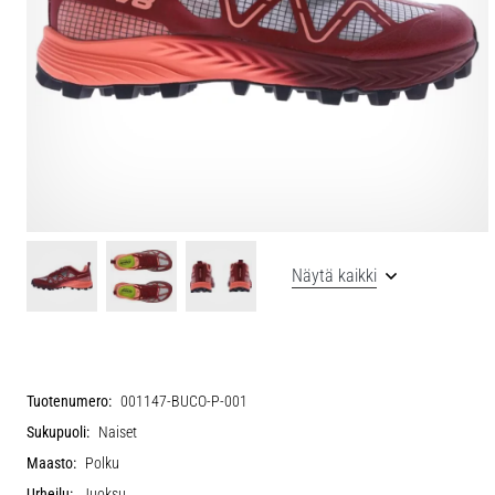
Näytä kaikki
Tuotenumero:
001147-BUCO-P-001
Sukupuoli:
Naiset
Maasto:
Polku
Urheilu:
Juoksu