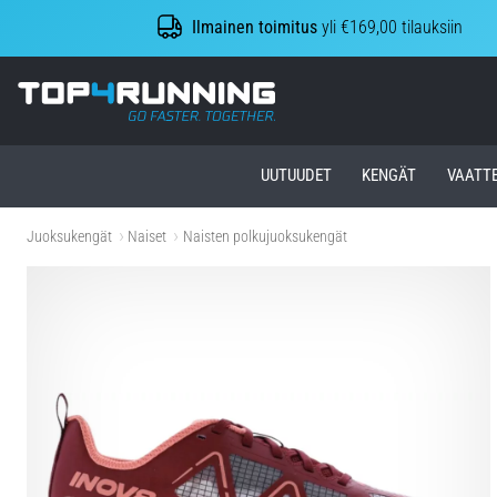
Ilmainen toimitus
yli €169,00 tilauksiin
Top4Running.fi
UUTUUDET
KENGÄT
VAATT
Juoksukengät
Naiset
Naisten polkujuoksukengät