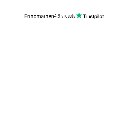
Erinomainen
4.8 viidestä