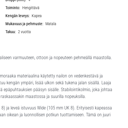
Toiminto:
Hengittävä
Kengän leveys:
Kapea
Mukavuus ja pehmuste:
Matala
Takuu:
2 vuotta
aliseen varmuuteen, ottoon ja nopeuteen pehmeällä maastolla.
lmoraaka materiaalina käytetty nailon on vedenkestävä ja
uu kengän ympäri, lisää ulkon sekä tukena jalan sisällä. Laaja
ä epäpuhtauksien pääsyn sisälle. Stabilointikolmio, joka johtaa
i raskaassakin maastossa ja suurilla nopeuksilla.
K 8) ja leveä istuvuus Wide (105 mm UK 8). Erityisesti kapeassa
itaan oikean ja luonnollisen potkun tuottamiseen. Tämä on juuri