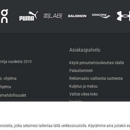
Asiakaspalvelu
ntija vuodesta 2010
Käytä peruuttamisoikeuttasi täällä
Palauttaminen
äs -ohjelma
Reklamaatio viallisesta tuotteesta
Kuljetus ja maksu
hjelma
Valitse oikea koko
ramahdollisuudet
Kontakt
tukset
FAQ
tykset
Tietosuojakäytäntö