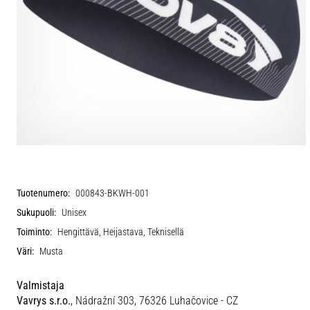
Tuotenumero:
000843-BKWH-001
Sukupuoli:
Unisex
Toiminto:
Hengittävä, Heijastava, Teknisellä
Väri:
Musta
Valmistaja
Vavrys s.r.o.
, Nádražní 303, 76326 Luhačovice - CZ