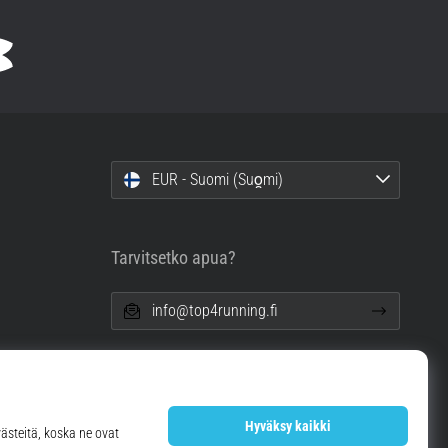
EUR - Suomi (Suo̯mi)
Tarvitsetko apua?
info@top4running.fi