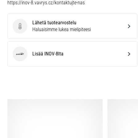
https://inov-8.vavrys.cz/kontaktujte-nas
Lähetä tuotearvostelu
Lähetä tuotearvostelu
Haluaisimme lukea mielipiteesi
Lisää INOV-8lta
INOV-8