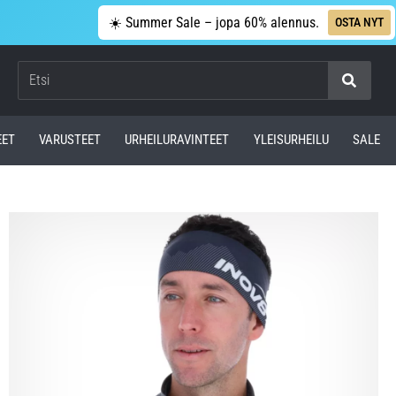
☀️ Summer Sale – jopa 60% alennus.
OSTA NYT
Etsi
EET
VARUSTEET
URHEILURAVINTEET
YLEISURHEILU
SALE