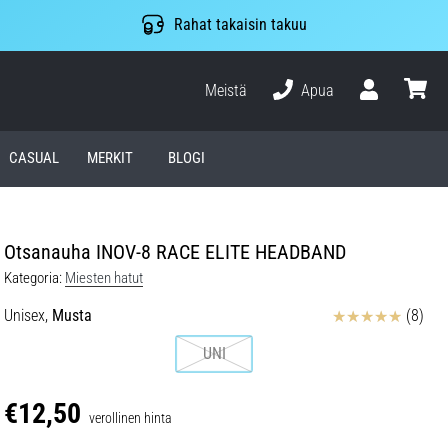
Rahat takaisin takuu
Meistä
Apua
Käyttäjä
ostosko
CASUAL
MERKIT
BLOGI
Otsanauha INOV-8 RACE ELITE HEADBAND
Kategoria:
Miesten hatut
Arvostelut
Unisex,
Musta
(8)
UNI
€12,50
verollinen hinta