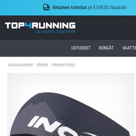
Ilmainen toimitus
yli €169,00 tilauksiin
Top4Running.fi
UUTUUDET
KENGÄT
VAATT
Juoksuvaatteet
Miehet
Miesten hatut