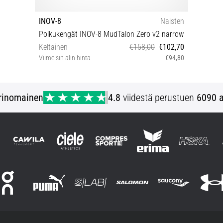
INOV-8
Naisten
Polkukengät INOV-8 MudTalon Zero v2 narrow
Keltainen
€158,00
€102,70
Viimeisin alin hinta
€94,80
38½ 39½ 40 40½ 41½ 42
rinomainen
4.8
viidestä perustuen
6090 a