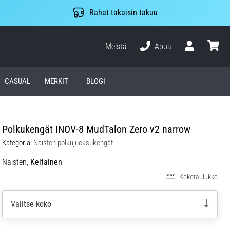
Rahat takaisin takuu
Meistä
Apua
Käyttäjä
ostosko
CASUAL
MERKIT
BLOGI
Polkukengät INOV-8 MudTalon Zero v2 narrow
Kategoria:
Naisten polkujuoksukengät
Naisten,
Keltainen
Kokotaulukko
Valitse koko