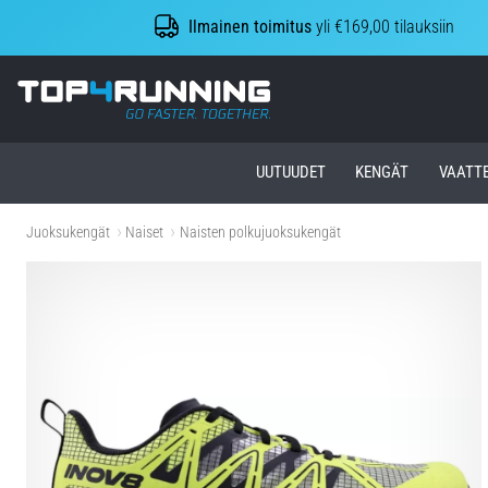
Ilmainen toimitus
yli €169,00 tilauksiin
Top4Running.fi
UUTUUDET
KENGÄT
VAATT
Juoksukengät
Naiset
Naisten polkujuoksukengät