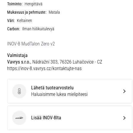
Toiminto:
Hengittävä
Mukavuus ja pehmuste:
Matala
Väri:
Keltainen
Carbon:
Ilman hiilikuitulevyä
INOV-8 MudTalon Zero v2
Valmistaja
Vavrys s.r.o.
, Nádražní 303, 76326 Luhačovice - CZ
https://inov-8.vavrys.cz/kontaktujte-nas
Lähetä tuotearvostelu
Lähetä tuotearvostelu
Haluaisimme lukea mielipiteesi
Lisää INOV-8lta
INOV-8