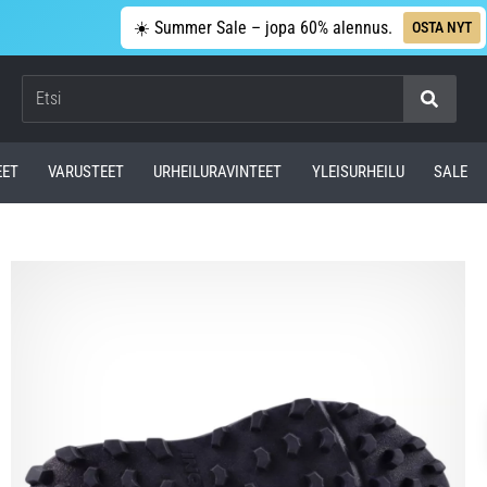
☀️ Summer Sale – jopa 60% alennus.
OSTA NYT
Etsi
EET
VARUSTEET
URHEILURAVINTEET
YLEISURHEILU
SALE