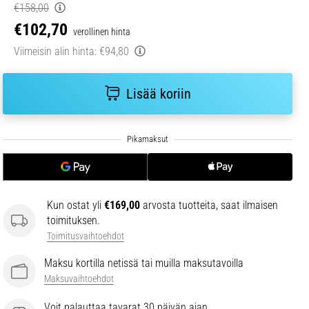
€158,00
€102,70
verollinen hinta
Viimeisin alin hinta:
€94,80
Lisää koriin
Kun ostat yli
€169,00
arvosta tuotteita, saat ilmaisen
toimituksen.
Toimitusvaihtoehdot
Maksu kortilla netissä tai muilla maksutavoilla
Maksuvaihtoehdot
Voit palauttaa tavarat 30 päivän ajan