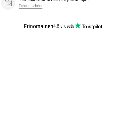
Palautusehdot
Erinomainen
4.8 viidestä