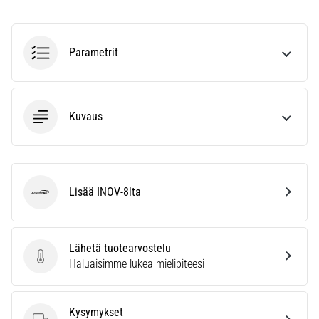
vaiva
juoksijoiden
keskuudessa.
Parametrit
…
Näytä
Kuvaus
kaikki
artikkelit
Lisää INOV-8lta
INOV-8
Lähetä tuotearvostelu
Lähetä tuotearvostelu
Haluaisimme lukea mielipiteesi
Kysymykset