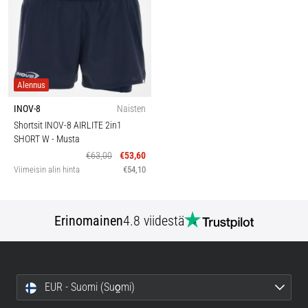
Alennus
INOV-8
Naisten
Shortsit INOV-8 AIRLITE 2in1
SHORT W
- Musta
€63,00
€53,60
Viimeisin alin hinta
€54,10
Erinomainen
4.8 viidestä
EUR - Suomi (Suo̯mi)