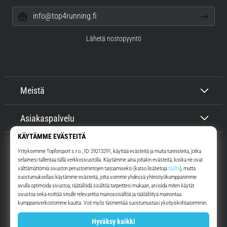
info@top4running.fi
Lähetä nostopyyntö
Meistä
Asiakaspalvelu
Top4Running.fi
Yli 16 vuoden ajan motivoimme sinua lähtemään ulos juoksemaan.
Nopeammin. Kanssamme. Joka päivä.
Instagram
YouTube