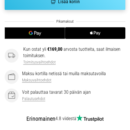
Lisää koriin
6. 8. 2026
•
7 min. luetaan
Juoksijan
polvi:
syyt,
hoito
Kun ostat yli
€169,00
arvosta tuotteita, saat ilmaisen
ja
toimituksen.
ennaltaehkäisy
Toimitusvaihtoehdot
Juoksijan
Maksu kortilla netissä tai muilla maksutavoilla
polvi,
Maksuvaihtoehdot
eli
iliotibiaalisen
Voit palauttaa tavarat 30 päivän ajan
jänteen
Palautusehdot
oireyhtymä
(ITBS),
on
Erinomainen
4.8 viidestä
erittäin
yleinen