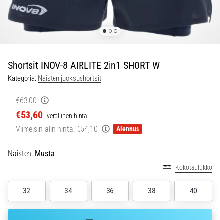
ovat
ja
miten
ne
suoritetaan?
Shortsit INOV-8 AIRLITE 2in1 SHORT W
Käytännössä
sukkulajuoksu
Kategoria:
Naisten juoksushortsit
testaa
nopeutta,
€63,00
ketteryyttä
€53,60
verollinen hinta
ja
Viimeisin alin hinta:
€54,10
Alennus
suunnanmuutoksia.
Miten
se
Naisten,
Musta
suoritetaan
Kokotaulukko
oikein,
missä
32
34
36
38
40
sitä…