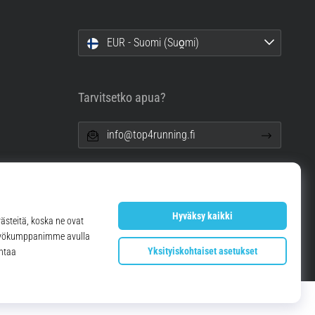
EUR - Suomi (Suo̯mi)
Tarvitsetko apua?
info@top4running.fi