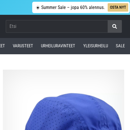
☀️ Summer Sale – jopa 60% alennus.
OSTA NYT
Etsi
EET
VARUSTEET
URHEILURAVINTEET
YLEISURHEILU
SALE