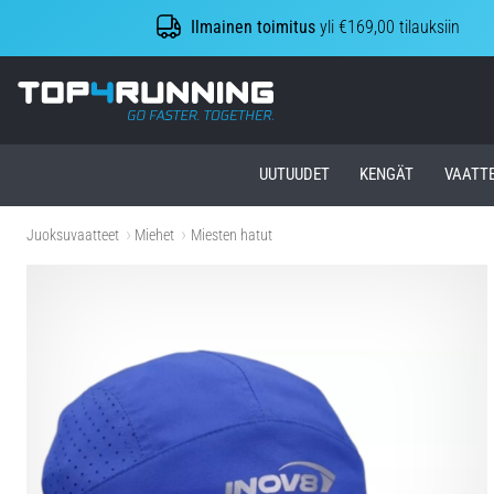
Ilmainen toimitus
yli €169,00 tilauksiin
Top4Running.fi
UUTUUDET
KENGÄT
VAATT
Juoksuvaatteet
Miehet
Miesten hatut