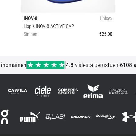
INOV-8
Unisex
Lippis INOV-8 ACTIVE CAP
Sininen
€25,00
M/L
rinomainen
4.8
viidestä perustuen
6108 a