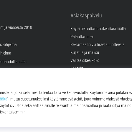
Asiakaspalvelu
ntija vuodesta 2010
Käytä peruuttamisoikeuttasi täällä
Palauttaminen
äs -ohjelma
Reklamaatio viallisesta tuotteesta
Kuljetus ja maksu
hjelma
Valitse oikea koko
ramahdollisuudet
Kontakt
tukset
FAQ
tykset
Tietosuojakäytäntö
© 2010 – 2026
Top4Running.fi