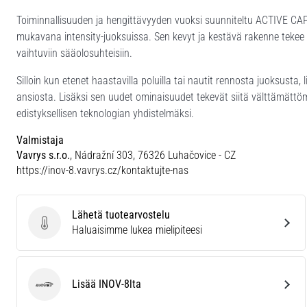
Toiminnallisuuden ja hengittävyyden vuoksi suunniteltu ACTIVE CAP 
mukavana intensity-juoksuissa. Sen kevyt ja kestävä rakenne tekee 
vaihtuviin sääolosuhteisiin.
Silloin kun etenet haastavilla poluilla tai nautit rennosta juoksusta
ansiosta. Lisäksi sen uudet ominaisuudet tekevät siitä välttämättö
edistyksellisen teknologian yhdistelmäksi.
Valmistaja
Vavrys s.r.o.
, Nádražní 303, 76326 Luhačovice - CZ
https://inov-8.vavrys.cz/kontaktujte-nas
Lähetä tuotearvostelu
Lähetä tuotearvostelu
Haluaisimme lukea mielipiteesi
Lisää INOV-8lta
INOV-8