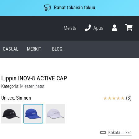
Rahat takaisin takuu
Meistä
Apua
Käyttäjä
ostosko
CASUAL
MERKIT
BLOGI
Lippis INOV-8 ACTIVE CAP
Kategoria:
Miesten hatut
Arvostelut
Unisex,
Sininen
(3)
Kokotaulukko