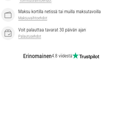
Toimitusvaihtoehdot
Maksu kortilla netissä tai muilla maksutavoilla
Maksuvaihtoehdot
Voit palauttaa tavarat 30 päivän ajan
Palautusehdot
Erinomainen
4.8 viidestä