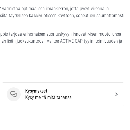
varmistaa optimaalisen ilmankierron, jotta pysyt viileänä ja
siitä täydellisen kaikkivuotiseen käyttöön, sopeutuen saumattomasti
, lippis tarjoaa erinomaisen suorituskyvyn innovatiivisen muotoilunsa
män lisän juoksukuntoosi. Valitse ACTIVE CAP tyylin, toimivuuden ja
Kysymykset
Kysymykset
Kysy meiltä mitä tahansa