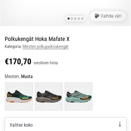
jokaista
juoksijaa
Vaihda väri
vähintään
kerran
elämässä,
oli
Polkukengät Hoka Mafate X
kyseessä
Kategoria:
Miesten polkujuoksukengät
sitten
harrastaja
€170,70
verollinen hinta
tai
ammattilainen.
Miesten,
Musta
…
5. 8. 2026
•
6 min. luetaan
Plantaarifaskiitti:
Oireet,
Valitse koko
syyt