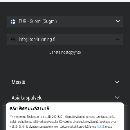
EUR - Suomi (Suo̯mi)
info@top4running.fi
Lähetä nostopyyntö
Meistä
Asiakaspalvelu