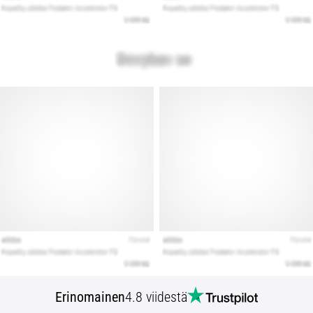
Erinomainen
4.8 viidestä