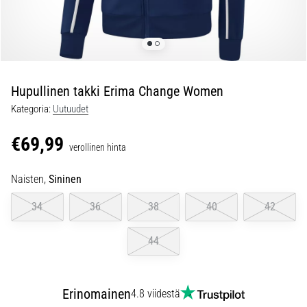
jokaista
juoksijaa
vähintään
kerran
elämässä,
oli
Hupullinen takki Erima Change Women
kyseessä
Kategoria:
Uutuudet
sitten
harrastaja
€69,99
verollinen hinta
tai
ammattilainen.
Naisten,
Sininen
…
34
36
38
40
42
5. 8. 2026
•
44
6 min. luetaan
Plantaarifaskiitti:
Oireet,
Erinomainen
4.8 viidestä
syyt