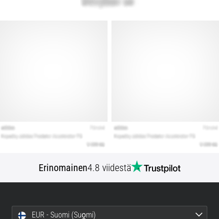
Erinomainen
4.8 viidestä
EUR - Suomi (Suo̯mi)