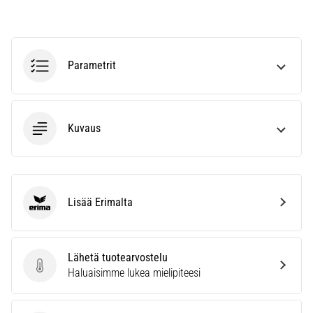
ja
hoito
Kärsitkö
Parametrit
pistävästä
kantapääkivusta
juoksun
aikana
Kuvaus
tai
sen
jälkeen?
Yksi
yleisimmistä
Lisää Erimalta
syistä
Erima
on
plantaarifaskiitti.
…
Lähetä tuotearvostelu
Lähetä tuotearvostelu
Haluaisimme lukea mielipiteesi
Näytä