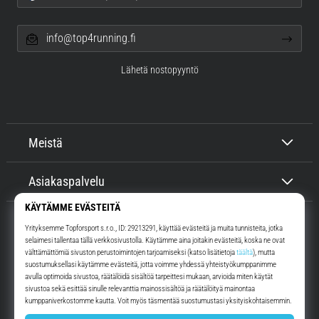
info@top4running.fi
Lähetä nostopyyntö
Meistä
Asiakaspalvelu
Top4Running.fi
Yli 16 vuoden ajan motivoimme sinua lähtemään ulos juoksemaan.
Nopeammin. Kanssamme. Joka päivä.