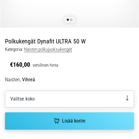
jokaista
juoksijaa
vähintään
kerran
elämässä,
oli
Polkukengät Dynafit ULTRA 50 W
kyseessä
Kategoria:
Naisten polkujuoksukengät
sitten
harrastaja
€160,00
verollinen hinta
tai
ammattilainen.
Naisten,
Vihreä
…
Valitse koko
5. 8. 2026
•
6 min. luetaan
Lisää koriin
Plantaarifaskiitti:
Oireet,
syyt