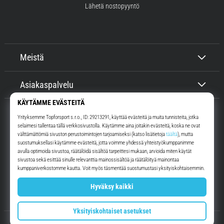
Lähetä nostopyyntö
Meistä
Asiakaspalvelu
Top4Running.fi
Yli 16 vuoden ajan motivoimme sinua lähtemään ulos juoksemaan.
Nopeammin. Kanssamme. Joka päivä.
Instagram
YouTube
© 2010 – 2026
Top4Running.fi