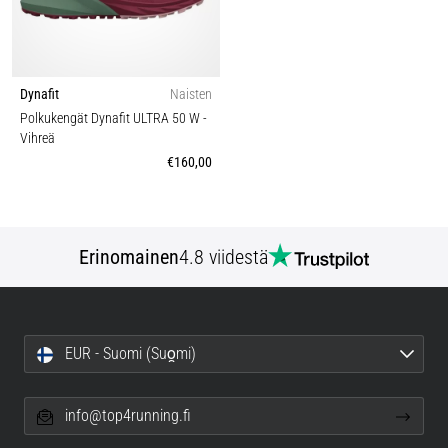
Dynafit
Naisten
Polkukengät Dynafit ULTRA 50 W
-
Vihreä
€160,00
Erinomainen
4.8 viidestä
EUR - Suomi (Suo̯mi)
info@top4running.fi