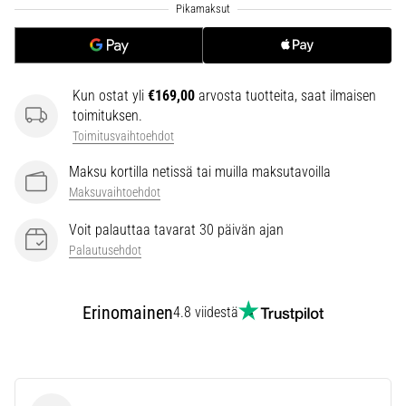
ja
hoito
Kärsitkö
pistävästä
Kun ostat yli
€169,00
arvosta tuotteita, saat ilmaisen
kantapääkivusta
toimituksen.
juoksun
Toimitusvaihtoehdot
aikana
tai
Maksu kortilla netissä tai muilla maksutavoilla
sen
Maksuvaihtoehdot
jälkeen?
Yksi
Voit palauttaa tavarat 30 päivän ajan
yleisimmistä
Palautusehdot
syistä
on
plantaarifaskiitti.
Erinomainen
4.8 viidestä
…
Näytä