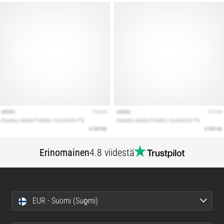
Erinomainen
4.8 viidestä
EUR - Suomi (Suo̯mi)