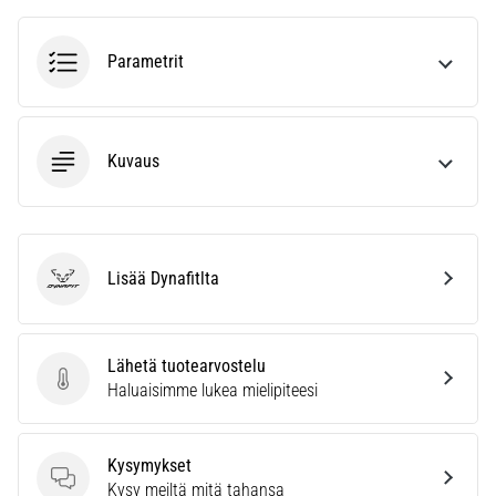
ja
hoito
Parametrit
Kärsitkö
pistävästä
kantapääkivusta
juoksun
Kuvaus
aikana
tai
sen
jälkeen?
Yksi
Lisää Dynafitlta
Dynafit
yleisimmistä
syistä
on
Lähetä tuotearvostelu
plantaarifaskiitti.
Lähetä tuotearvostelu
Haluaisimme lukea mielipiteesi
…
Kysymykset
Näytä
Kysymykset
Kysy meiltä mitä tahansa