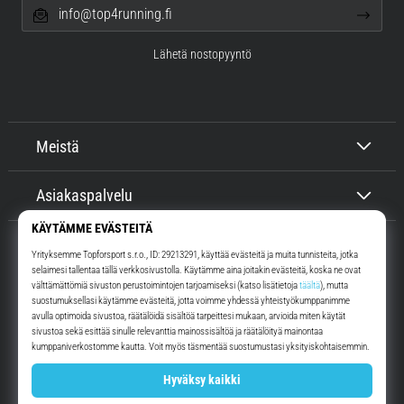
info@top4running.fi
Lähetä nostopyyntö
Meistä
Asiakaspalvelu
Top4Running.fi
Yli 16 vuoden ajan motivoimme sinua lähtemään ulos juoksemaan.
Nopeammin. Kanssamme. Joka päivä.
Instagram
YouTube