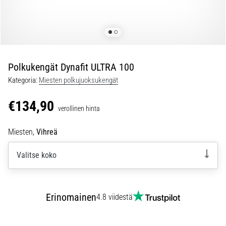
jokaista
juoksijaa
vähintään
kerran
elämässä,
oli
Polkukengät Dynafit ULTRA 100
kyseessä
Kategoria:
Miesten polkujuoksukengät
sitten
harrastaja
€134,90
verollinen hinta
tai
ammattilainen.
Miesten,
Vihreä
…
Valitse koko
5. 8. 2026
•
6 min. luetaan
Erinomainen
4.8 viidestä
Plantaarifaskiitti:
Oireet,
syyt