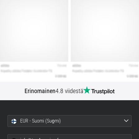
Erinomainen
4.8 viidestä
EUR - Suomi (Suo̯mi)