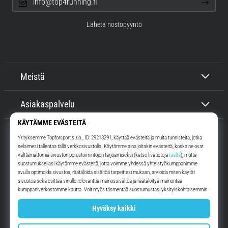
info@top4running.fi
Lähetä nostopyyntö
Meistä
Asiakaspalvelu
Top4Running.fi
Yli 16 vuoden ajan motivoimme sinua lähtemään ulos juoksemaan.
Nopeammin. Kanssamme. Joka päivä.
Instagram
YouTube