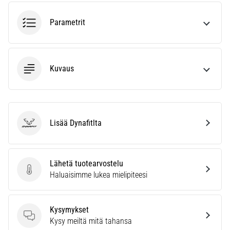
juoksun
aikana
Parametrit
ja
sen
jälkeen
Kuvaus
Polvikipu
koettelee
jokaista
juoksijaa
vähintään
Lisää Dynafitlta
Dynafit
kerran
elämässä,
oli
kyseessä
Lähetä tuotearvostelu
sitten
Lähetä tuotearvostelu
Haluaisimme lukea mielipiteesi
harrastaja
tai
ammattilainen.
Kysymykset
…
Kysymykset
Kysy meiltä mitä tahansa