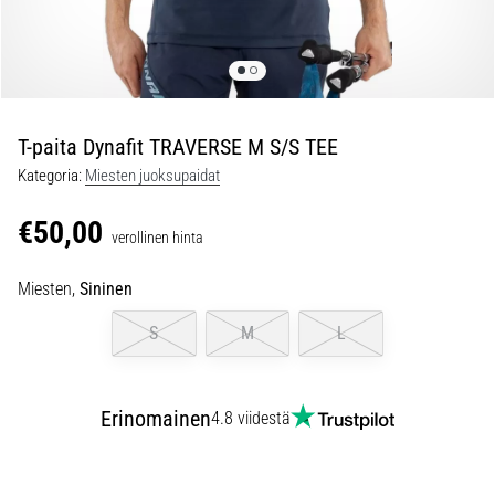
ovat
parhaat
juoksukenkämallit,
joissa
on
parempi
T-paita Dynafit TRAVERSE M S/S TEE
vaimennus?
Kategoria:
Miesten juoksupaidat
Tutustu
pehmustettuihin
€50,00
kenkiin
verollinen hinta
maantie-
ja…
Miesten,
Sininen
S
M
L
5. 8. 2026
•
7 min. luetaan
Erinomainen
4.8 viidestä
Yleisimmät
syyt
polvikipuun