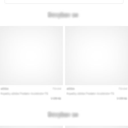
Näytä
kaikki
artikkelit