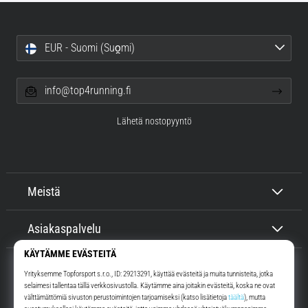
EUR - Suomi (Suo̯mi)
info@top4running.fi
Lähetä nostopyyntö
Meistä
Asiakaspalvelu