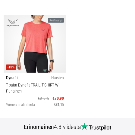
Kestävyys
-13%
Dynafit
Naisten
T-paita Dynafit TRAIL T-SHIRT W
-
Punainen
€81,15
€70,90
Viimeisin alin hinta
€81,15
Erinomainen
4.8 viidestä