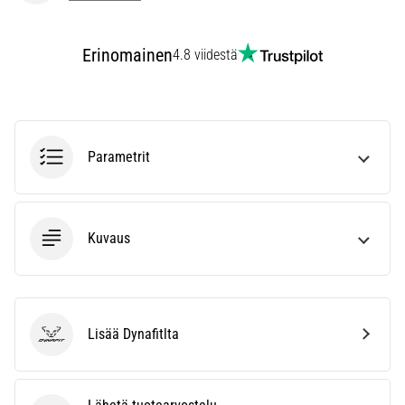
kaikki
artikkelit
Erinomainen
4.8 viidestä
Parametrit
Kuvaus
Lisää Dynafitlta
Dynafit