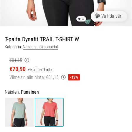
jokaista
juoksijaa
Vaihda väri
vähintään
kerran
elämässä,
oli
T-paita Dynafit TRAIL T-SHIRT W
kyseessä
Kategoria:
Naisten juoksupaidat
sitten
harrastaja
€81,15
tai
€70,90
verollinen hinta
ammattilainen.
…
Viimeisin alin hinta:
€81,15
-13%
Naisten,
Punainen
5. 8. 2026
•
6 min. luetaan
Plantaarifaskiitti:
Oireet,
syyt