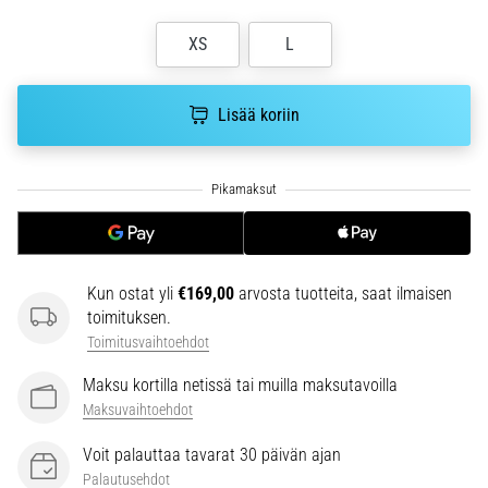
ja
XS
L
hoito
Kärsitkö
pistävästä
Lisää koriin
kantapääkivusta
juoksun
aikana
tai
sen
jälkeen?
Yksi
Kun ostat yli
€169,00
arvosta tuotteita, saat ilmaisen
yleisimmistä
toimituksen.
syistä
Toimitusvaihtoehdot
on
plantaarifaskiitti.
Maksu kortilla netissä tai muilla maksutavoilla
…
Maksuvaihtoehdot
Voit palauttaa tavarat 30 päivän ajan
Näytä
Palautusehdot