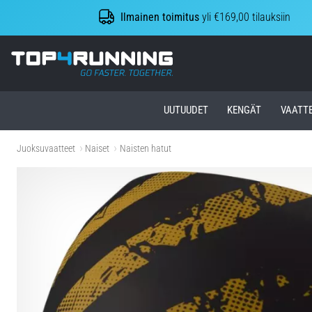
Ilmainen toimitus
yli €169,00 tilauksiin
Top4Running.fi
UUTUUDET
KENGÄT
VAATT
Juoksuvaatteet
Naiset
Naisten hatut