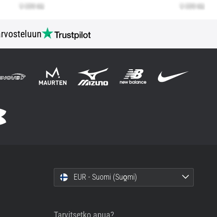
rvosteluun
EUR - Suomi (Suo̯mi)
Tarvitsetko apua?