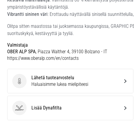
ympäristöystävällisiä käytäntöjä.
Vibrantti sininen väri
: Erottaudu näyttävällä sinisellä suunnittelull
Olitpa sitten maastossa tai juoksemassa kaupungissa, GRAPHIC
suorituskykyä, kestävyyttä ja tyyliä.
Valmistaja
OBER ALP SPA
, Piazza Walther 4, 39100 Bolzano - IT
https://www.oberalp.com/en/contacts
Lähetä tuotearvostelu
Lähetä tuotearvostelu
Haluaisimme lukea mielipiteesi
Lisää Dynafitlta
Dynafit