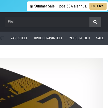
☀️ Summer Sale – jopa 60% alennus.
OSTA NYT
Etsi
EET
VARUSTEET
URHEILURAVINTEET
YLEISURHEILU
SALE