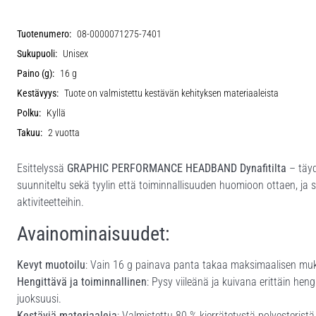
Tuotenumero:
08-0000071275-7401
Sukupuoli:
Unisex
Paino (g):
16 g
Kestävyys:
Tuote on valmistettu kestävän kehityksen materiaaleista
Polku:
Kyllä
Takuu:
2 vuotta
Esittelyssä
GRAPHIC PERFORMANCE HEADBAND
Dynafitilta
– täyd
suunniteltu sekä tyylin että toiminnallisuuden huomioon ottaen, ja s
aktiviteetteihin.
Avainominaisuudet:
Kevyt muotoilu
: Vain 16 g painava panta takaa maksimaalisen mu
Hengittävä ja toiminnallinen
: Pysy viileänä ja kuivana erittäin he
juoksuusi.
Kestäviä materiaaleja
: Valmistettu 80 % kierrätetystä polyesterist