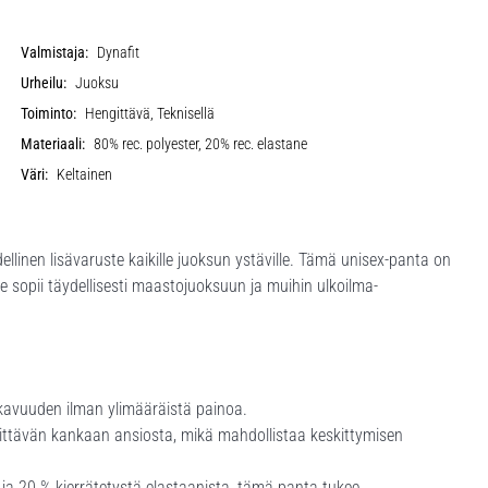
Valmistaja:
Dynafit
Urheilu:
Juoksu
Toiminto:
Hengittävä, Teknisellä
Materiaali:
80% rec. polyester, 20% rec. elastane
Väri:
Keltainen
ellinen lisävaruste kaikille juoksun ystäville. Tämä unisex-panta on
e sopii täydellisesti maastojuoksuun ja muihin ulkoilma-
kavuuden ilman ylimääräistä painoa.
ngittävän kankaan ansiosta, mikä mahdollistaa keskittymisen
ä ja 20 % kierrätetystä elastaanista, tämä panta tukee