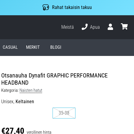
Rahat takaisin takuu
Meistä
Apua
Käyttäjä
ostosko
CASUAL
MERKIT
BLOGI
Otsanauha Dynafit GRAPHIC PERFORMANCE
HEADBAND
Kategoria:
Naisten hatut
Unisex,
Keltainen
35-38
€27,40
verollinen hinta