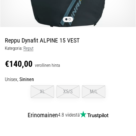
ovat
ja
miten
ne
suoritetaan?
Reppu Dynafit ALPINE 15 VEST
Käytännössä
sukkulajuoksu
Kategoria:
Reput
testaa
nopeutta,
€140,00
verollinen hinta
ketteryyttä
ja
Unisex,
Sininen
suunnanmuutoksia.
Miten
XL
XS/S
M/L
se
suoritetaan
oikein,
Erinomainen
missä
4.8 viidestä
sitä…