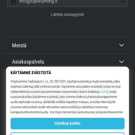
info@top4running.fi
Lähetä nostopyyntö
Meistä
Asiakaspalvelu
Top4Running.fi
Yli 16 vuoden ajan motivoimme sinua lähtemään ulos juoksemaan.
Nopeammin. Kanssamme. Joka päivä.
Instagram
YouTube