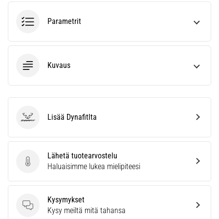
6. 8. 2026
•
Parametrit
7 min. luetaan
Juoksijan
polvi:
syyt,
Kuvaus
hoito
ja
ennaltaehkäisy
Juoksijan
Lisää Dynafitlta
Dynafit
polvi,
eli
iliotibiaalisen
Lähetä tuotearvostelu
jänteen
Lähetä tuotearvostelu
Haluaisimme lukea mielipiteesi
oireyhtymä
(ITBS),
on
Kysymykset
erittäin
Kysymykset
Kysy meiltä mitä tahansa
yleinen