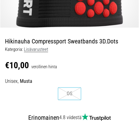
jokaista
juoksijaa
vähintään
kerran
elämässä,
oli
Hikinauha Compressport Sweatbands 3D.Dots
kyseessä
Kategoria:
Lisävarusteet
sitten
harrastaja
€10,00
verollinen hinta
tai
ammattilainen.
Unisex,
Musta
…
OS
5. 8. 2026
•
6 min. luetaan
Erinomainen
4.8 viidestä
Plantaarifaskiitti:
Oireet,
syyt