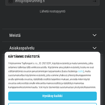
info@top4running.fi
Lähetä nostopyyntö
Meistä
Asiakaspalvelu
Top4Running.fi
Yli 16 vuoden ajan motivoimme sinua lähtemään ulos juoksemaan.
Nopeammin. Kanssamme. Joka päivä.
Instagram
YouTube