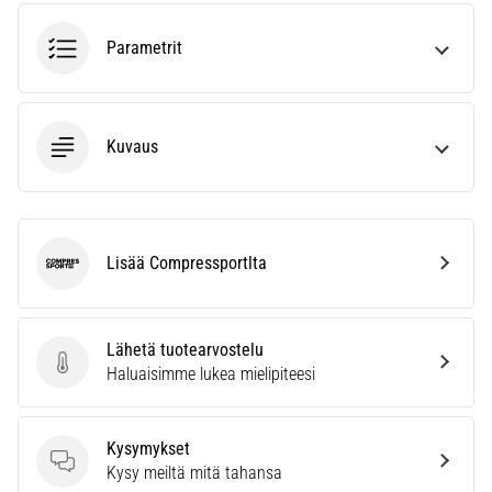
ja
hoito
Parametrit
Kärsitkö
pistävästä
kantapääkivusta
Kuvaus
juoksun
aikana
tai
sen
jälkeen?
Lisää Compressportlta
Compressport
Yksi
yleisimmistä
syistä
on
Lähetä tuotearvostelu
plantaarifaskiitti.
Lähetä tuotearvostelu
Haluaisimme lukea mielipiteesi
…
Kysymykset
Kysymykset
Näytä
Kysy meiltä mitä tahansa