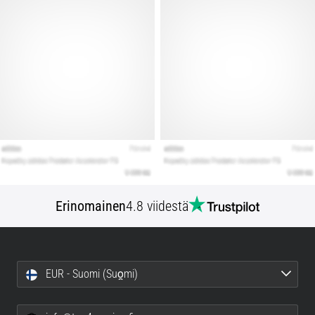
Erinomainen
4.8 viidestä
EUR - Suomi (Suo̯mi)