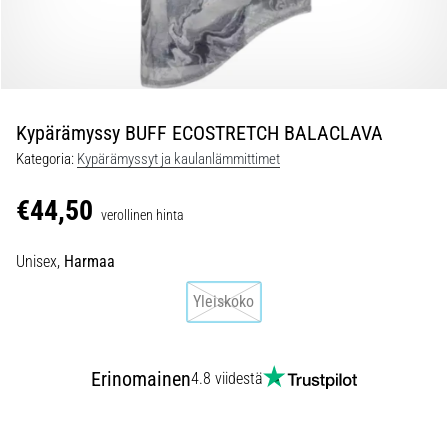
ovat
ja
miten
ne
suoritetaan?
Kypärämyssy BUFF ECOSTRETCH BALACLAVA
Käytännössä
sukkulajuoksu
Kategoria:
Kypärämyssyt ja kaulanlämmittimet
testaa
nopeutta,
€44,50
verollinen hinta
ketteryyttä
ja
Unisex,
Harmaa
suunnanmuutoksia.
Miten
Yleiskoko
se
suoritetaan
oikein,
Erinomainen
missä
4.8 viidestä
sitä…