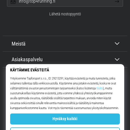
info@top4running.fi
Lähetä nostopyyntö
Meistä
Asiakaspalvelu
Top4Running.fi
Yli 16 vuoden ajan motivoimme sinua lähtemään ulos juoksemaan.
Nopeammin. Kanssamme. Joka päivä.
Instagram
YouTube