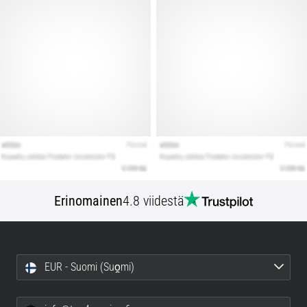
Erinomainen
4.8 viidestä
EUR - Suomi (Suo̯mi)