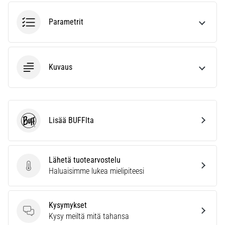
6. 8. 2026
•
Parametrit
7 min. luetaan
Juoksijan
polvi:
syyt,
Kuvaus
hoito
ja
ennaltaehkäisy
Juoksijan
Lisää BUFFlta
BUFF
polvi,
eli
iliotibiaalisen
Lähetä tuotearvostelu
jänteen
Lähetä tuotearvostelu
Haluaisimme lukea mielipiteesi
oireyhtymä
(ITBS),
on
Kysymykset
erittäin
Kysymykset
Kysy meiltä mitä tahansa
yleinen