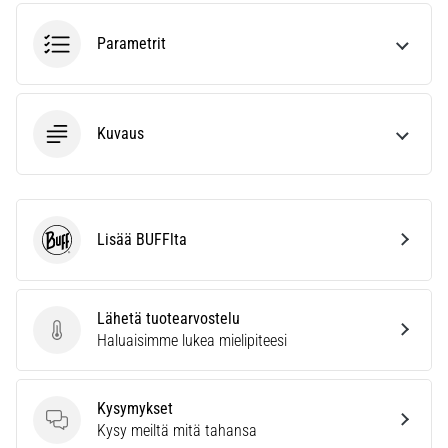
ja
hoito
Parametrit
Kärsitkö
pistävästä
kantapääkivusta
Kuvaus
juoksun
aikana
tai
sen
jälkeen?
Lisää BUFFlta
BUFF
Yksi
yleisimmistä
syistä
on
Lähetä tuotearvostelu
plantaarifaskiitti.
Lähetä tuotearvostelu
Haluaisimme lukea mielipiteesi
…
Kysymykset
Kysymykset
Näytä
Kysy meiltä mitä tahansa