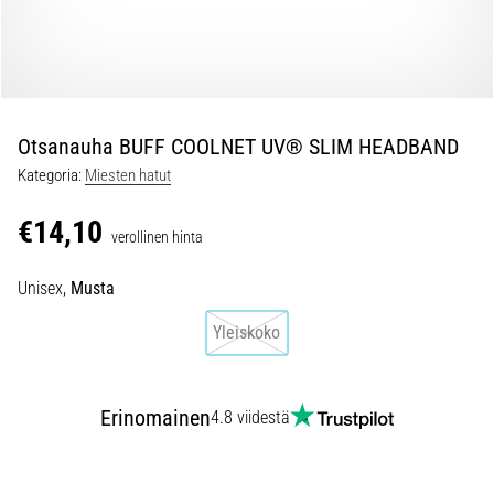
jokaista
juoksijaa
vähintään
kerran
elämässä,
oli
Otsanauha BUFF COOLNET UV® SLIM HEADBAND
kyseessä
Kategoria:
Miesten hatut
sitten
harrastaja
€14,10
verollinen hinta
tai
ammattilainen.
Unisex,
Musta
…
Yleiskoko
5. 8. 2026
•
6 min. luetaan
Erinomainen
4.8 viidestä
Plantaarifaskiitti:
Oireet,
syyt