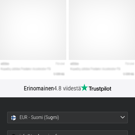
Erinomainen
4.8 viidestä
EUR - Suomi (Suo̯mi)