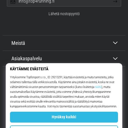
info@top4running.fi
Lähetä nostopyyntö
Meistä
Asiakaspalvelu
Top4Running.fi
Yli 16 vuoden ajan motivoimme sinua lähtemään ulos juoksemaan.
Nopeammin. Kanssamme. Joka päivä.
Instagram
YouTube