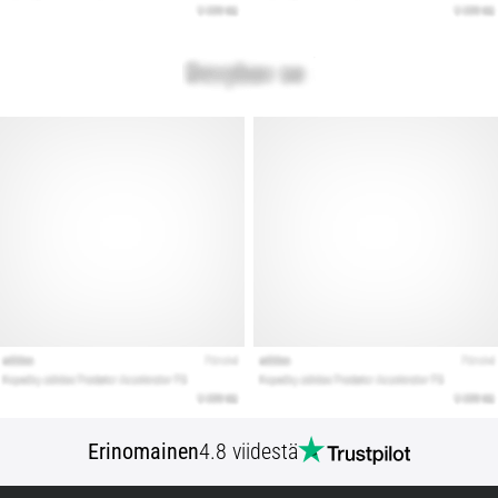
Erinomainen
4.8 viidestä