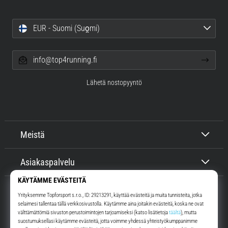
EUR - Suomi (Suo̯mi)
info@top4running.fi
Lähetä nostopyyntö
Meistä
Asiakaspalvelu