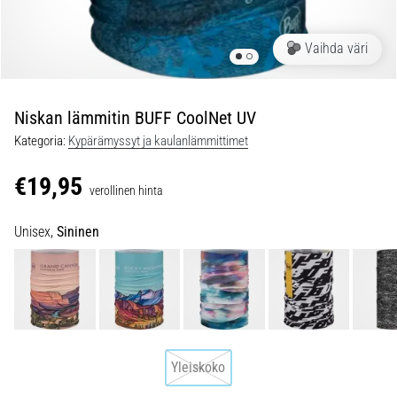
jokaista
juoksijaa
Vaihda väri
vähintään
kerran
elämässä,
oli
Niskan lämmitin BUFF CoolNet UV
kyseessä
Kategoria:
Kypärämyssyt ja kaulanlämmittimet
sitten
harrastaja
€19,95
verollinen hinta
tai
ammattilainen.
Unisex,
Sininen
…
5. 8. 2026
•
6 min. luetaan
Plantaarifaskiitti:
Yleiskoko
Oireet,
syyt