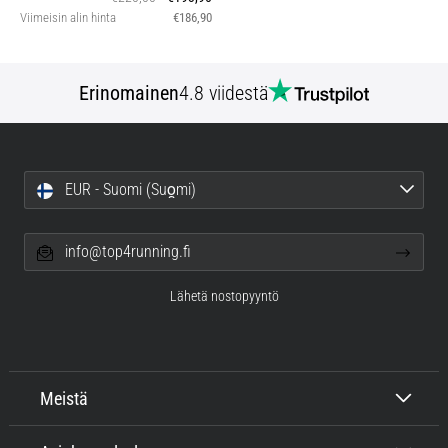
Viimeisin alin hinta
€186,90
Erinomainen
4.8 viidestä
EUR - Suomi (Suo̯mi)
info@top4running.fi
Lähetä nostopyyntö
Meistä