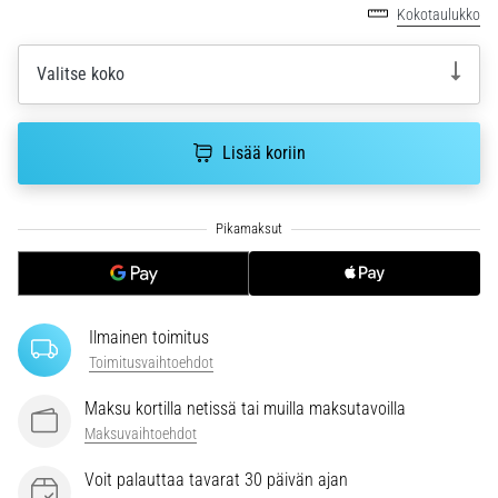
6. 8. 2026
Kokotaulukko
•
7 min. luetaan
Valitse koko
Juoksijan
polvi:
syyt,
Lisää koriin
hoito
ja
ennaltaehkäisy
Juoksijan
polvi,
eli
iliotibiaalisen
Ilmainen toimitus
jänteen
Toimitusvaihtoehdot
oireyhtymä
Maksu kortilla netissä tai muilla maksutavoilla
(ITBS),
on
Maksuvaihtoehdot
erittäin
Voit palauttaa tavarat 30 päivän ajan
yleinen