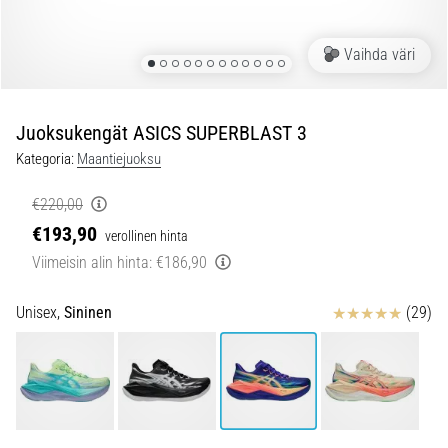
ovat
ja
miten
Vaihda väri
ne
suoritetaan?
Juoksukengät ASICS SUPERBLAST 3
Käytännössä
sukkulajuoksu
Kategoria:
Maantiejuoksu
testaa
nopeutta,
€220,00
ketteryyttä
€193,90
verollinen hinta
ja
Viimeisin alin hinta:
€186,90
suunnanmuutoksia.
Miten
Arvostelut
se
Unisex,
Sininen
(29)
suoritetaan
oikein,
missä
sitä…