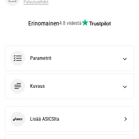
Palautusehdot
vaiva
juoksijoiden
keskuudessa.
Erinomainen
4.8 viidestä
…
Näytä
kaikki
Parametrit
artikkelit
Kuvaus
Lisää ASICSlta
ASICS