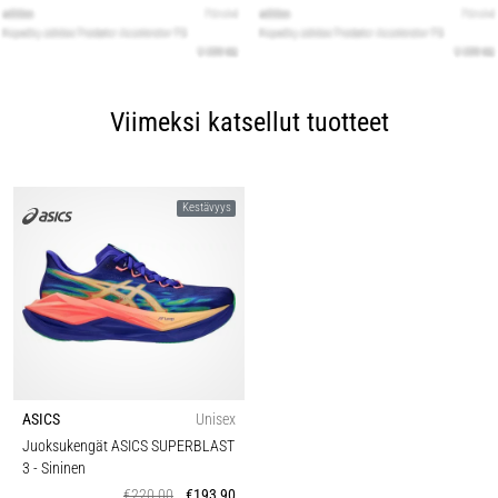
Viimeksi katsellut tuotteet
Kestävyys
ASICS
Unisex
Juoksukengät ASICS SUPERBLAST
3
- Sininen
€220,00
€193,90