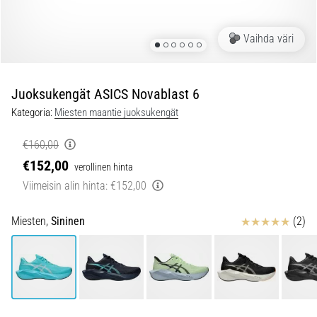
ovat
ja
miten
Vaihda väri
ne
suoritetaan?
Juoksukengät ASICS Novablast 6
Käytännössä
sukkulajuoksu
Kategoria:
Miesten maantie juoksukengät
testaa
nopeutta,
€160,00
ketteryyttä
€152,00
verollinen hinta
ja
Viimeisin alin hinta:
€152,00
suunnanmuutoksia.
Miten
Arvostelut
se
Miesten,
Sininen
(2)
suoritetaan
oikein,
missä
sitä…