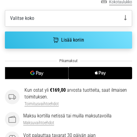
Kokotaulukko
6. 8. 2026
•
7 min. luetaan
Valitse koko
Juoksijan
polvi:
Lisää koriin
syyt,
hoito
ja
ennaltaehkäisy
Juoksijan
polvi,
eli
Kun ostat yli
€169,00
arvosta tuotteita, saat ilmaisen
iliotibiaalisen
toimituksen.
jänteen
Toimitusvaihtoehdot
oireyhtymä
(ITBS),
Maksu kortilla netissä tai muilla maksutavoilla
on
Maksuvaihtoehdot
erittäin
yleinen
Voit palauttaa tavarat 30 päivän ajan