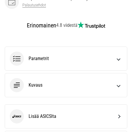
vaiva
Palautusehdot
juoksijoiden
keskuudessa.
…
Erinomainen
4.8 viidestä
Näytä
kaikki
artikkelit
Parametrit
Kuvaus
Lisää ASICSlta
ASICS