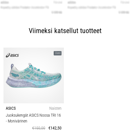
Viimeksi katsellut tuotteet
Uusi
ASICS
Naisten
Juoksukengät ASICS Noosa TRI 16
- Monivärinen
€150,00
€142,50