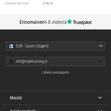
Viimeisin alin hinta
€126,10
Erinomainen
4.8 viidestä
EUR - Suomi (Suo̯mi)
info@top4running.fi
Lähetä nostopyyntö
Meistä