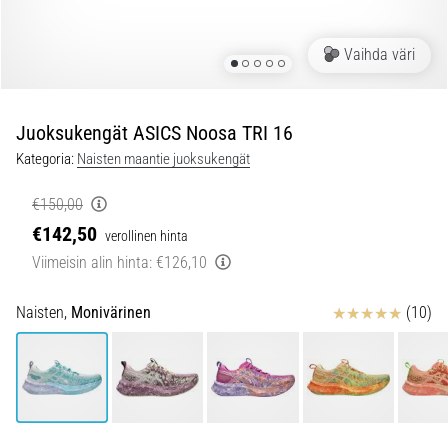
jokaista
juoksijaa
Vaihda väri
vähintään
kerran
elämässä,
oli
Juoksukengät ASICS Noosa TRI 16
kyseessä
Kategoria:
Naisten maantie juoksukengät
sitten
harrastaja
€150,00
tai
€142,50
verollinen hinta
ammattilainen.
…
Viimeisin alin hinta:
€126,10
Arvostelut
Naisten,
Monivärinen
(10)
5. 8. 2026
•
6 min. luetaan
Plantaarifaskiitti:
Oireet,
syyt