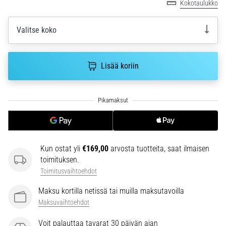
Kokotaulukko
ja
hoito
Valitse koko
Kärsitkö
pistävästä
kantapääkivusta
Lisää koriin
juoksun
aikana
tai
sen
jälkeen?
Yksi
yleisimmistä
syistä
Kun ostat yli
€169,00
arvosta tuotteita, saat ilmaisen
on
toimituksen.
plantaarifaskiitti.
Toimitusvaihtoehdot
…
Maksu kortilla netissä tai muilla maksutavoilla
Maksuvaihtoehdot
Näytä
Voit palauttaa tavarat 30 päivän ajan