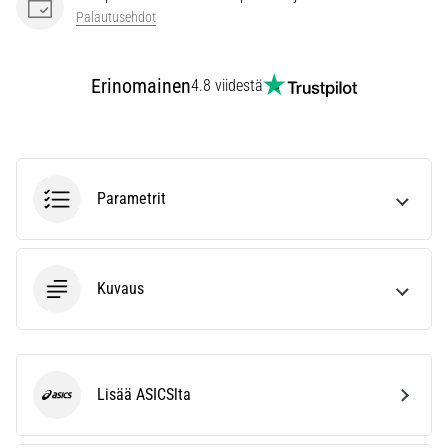
kaikki
Palautusehdot
artikkelit
Erinomainen
4.8 viidestä
Parametrit
Kuvaus
Lisää ASICSlta
ASICS