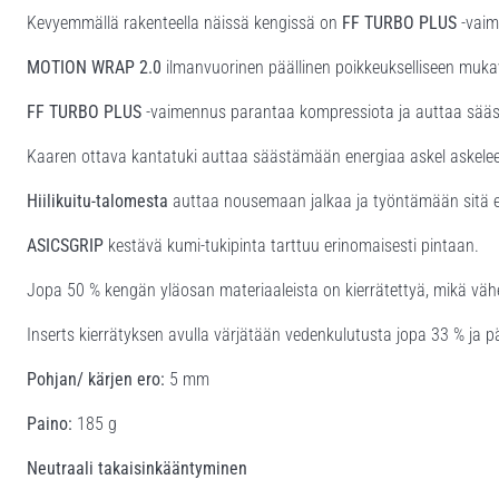
Kevyemmällä rakenteella näissä kengissä on
FF TURBO PLUS
-vaim
MOTION WRAP 2.0
ilmanvuorinen päällinen poikkeukselliseen muk
FF TURBO PLUS
-vaimennus parantaa kompressiota ja auttaa sää
Kaaren ottava kantatuki auttaa säästämään energiaa askel askelee
Hiilikuitu-talomesta
auttaa nousemaan jalkaa ja työntämään sitä e
ASICSGRIP
kestävä kumi-tukipinta tarttuu erinomaisesti pintaan.
Jopa 50 % kengän yläosan materiaaleista on kierrätettyä, mikä vähent
Inserts kierrätyksen avulla värjätään vedenkulutusta jopa 33 % ja pä
Pohjan/ kärjen ero:
5 mm
Paino:
185 g
Neutraali takaisinkääntyminen