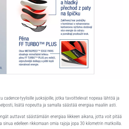
dence-tyylisille juoksijoille, jotka tavoittelevat nopeaa lähtöä ja
posti, lisätä nopeutta ja samalla säästää energiaa maaliin asti.
ngät auttavat säästämään energiaa liikkeen aikana, jotta voit pitää
 sinua edelleen rikkomaan omia rajoja jopa 30 kilometrin matkoilla.