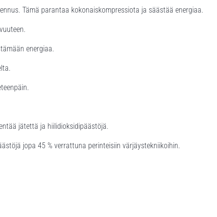
ennus. Tämä parantaa kokonaiskompressiota ja säästää energiaa.
avuuteen.
stämään energiaa.
lta.
teenpäin.
ää jätettä ja hiilidioksidipäästöjä.
ästöjä jopa 45 % verrattuna perinteisiin värjäystekniikoihin.