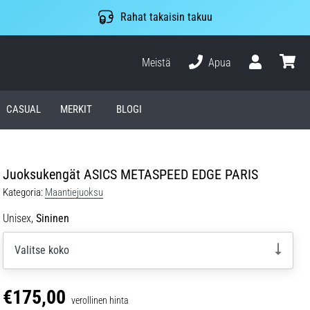
Rahat takaisin takuu
Meistä
Apua
Käyttäjä
ostosko
CASUAL
MERKIT
BLOGI
Juoksukengät ASICS METASPEED EDGE PARIS
Kategoria:
Maantiejuoksu
Unisex,
Sininen
Valitse koko
€175,00
verollinen hinta