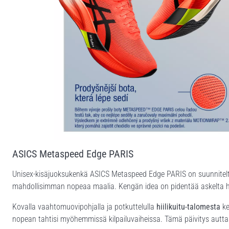
ASICS Metaspeed Edge PARIS
Unisex-kisäjuoksukenkä ASICS Metaspeed Edge PARIS on suunniteltu ca
mahdollisimman nopeaa maalia. Kengän idea on pidentää askelta hel
Kovalla vaahtomuovipohjalla ja potkuttelulla
hiilikuitu-talomesta
ke
nopean tahtisi myöhemmissä kilpailuvaiheissa. Tämä päivitys auttaa