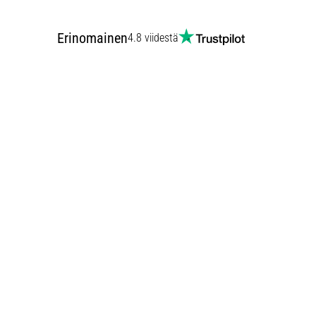
Erinomainen
4.8 viidestä