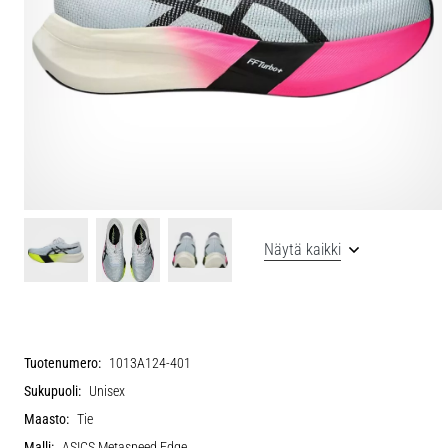
Näytä kaikki
Tuotenumero:
1013A124-401
Sukupuoli:
Unisex
Maasto:
Tie
Malli:
ASICS Metaspeed Edge