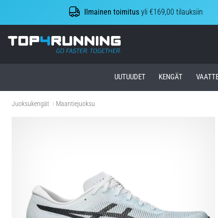
Ilmainen toimitus
yli €169,00 tilauksiin
Top4Running.fi
UUTUUDET
KENGÄT
VAATT
Juoksukengät
Maantiejuoksu