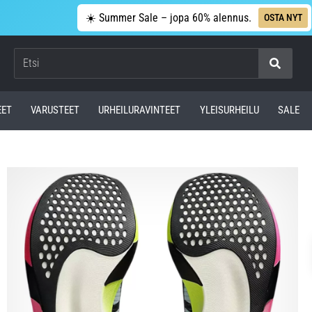
☀️ Summer Sale – jopa 60% alennus.
OSTA NYT
Etsi
EET
VARUSTEET
URHEILURAVINTEET
YLEISURHEILU
SALE