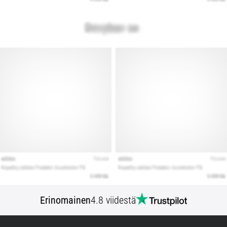
Erinomainen
4.8 viidestä