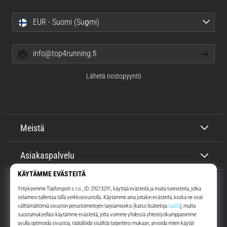
EUR - Suomi (Suo̯mi)
info@top4running.fi
Lähetä nostopyyntö
Meistä
Asiakaspalvelu
Top4Running.fi