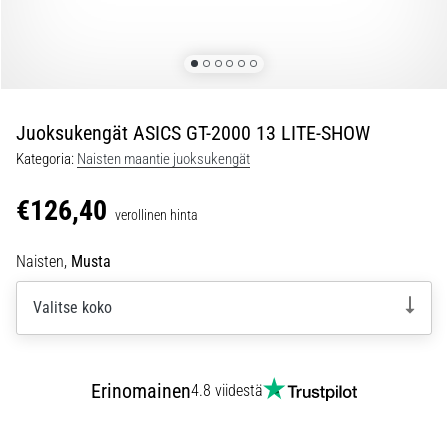
jokaista
juoksijaa
vähintään
kerran
elämässä,
oli
Juoksukengät ASICS GT-2000 13 LITE-SHOW
kyseessä
Kategoria:
Naisten maantie juoksukengät
sitten
harrastaja
€126,40
verollinen hinta
tai
ammattilainen.
Naisten,
Musta
…
Valitse koko
5. 8. 2026
•
6 min. luetaan
Erinomainen
4.8 viidestä
Plantaarifaskiitti:
Oireet,
syyt