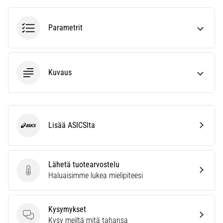
ja
hoito
Parametrit
Kärsitkö
pistävästä
kantapääkivusta
juoksun
Kuvaus
aikana
tai
sen
jälkeen?
Yksi
Lisää ASICSlta
ASICS
yleisimmistä
syistä
on
Lähetä tuotearvostelu
plantaarifaskiitti.
Lähetä tuotearvostelu
Haluaisimme lukea mielipiteesi
…
Kysymykset
Näytä
Kysymykset
Kysy meiltä mitä tahansa